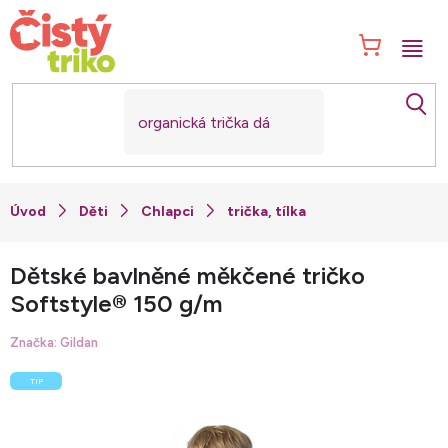
Přejít
na
NÁK
obsah
KOŠ
Děti
Chlapci
trička, tílka
Dětské bavlněné měkčené tričko
Softstyle® 150 g/m
Značka:
Gildan
TIP