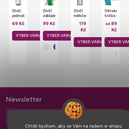
Dívčí
Dívčí
Dívčí
Dětské
jednobarevný
základní
měkčené
tričko
nátělník
bavlněné
bavlněné
Valueweight
69 Kč
99 Kč
119
89
od
Mantis
tričko
tričko
T
Kč
Kč
Kids
Valueweight
Sofspun®
100%
150
Fruit
Fruit
bavlna
g/m
of the
of the
Fruit
Loom
Loom
of the
Loom
Z
á
p
a
Chtěli bychom, aby se Vám na našem e-shopu