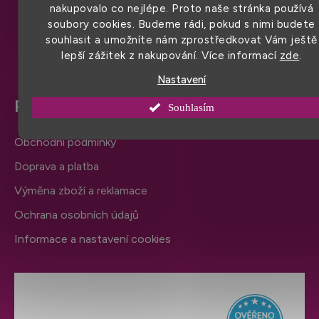
t
nakupovalo co nejlépe. Proto naše stránka používá
soubory cookies. Budeme rádi, pokud s nimi budete
í
souhlasit a umožníte nám zprostředkovat Vám ještě
lepší zážitek z nakupování. Více informací
zde
.
Nastavení
Pro snadný nákup
Souhlasím
Obchodní podmínky
Doprava a platba
Výměna zboží a reklamace
Ochrana osobních údajů
Informace a nastavení cookies
Hodnocení obchodu