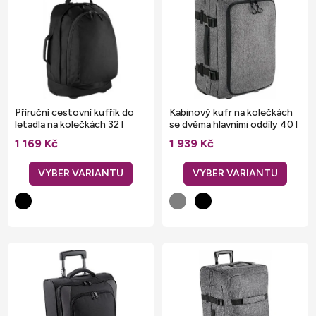
p
i
s
p
r
o
Příruční cestovní kufřík do
Kabinový kufr na kolečkách
d
letadla na kolečkách 32 l
se dvěma hlavními oddíly 40 l
u
1 169 Kč
1 939 Kč
k
t
ů