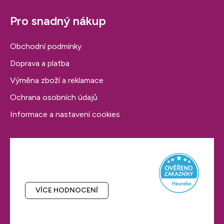
ý
p
Pro snadný nákup
i
s
Obchodní podmínky
u
Doprava a platba
Výměna zboží a reklamace
Ochrana osobních údajů
Informace a nastavení cookies
Hodnocení obchodu
VÍCE HODNOCENÍ