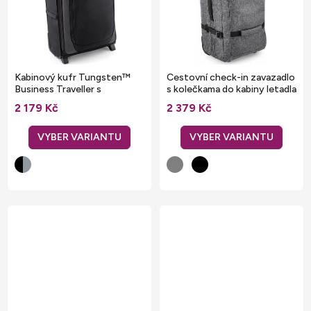
Kabinový kufr Tungsten™
Cestovní check-in zavazadlo
Business Traveller s
s kolečkama do kabiny letadla
výsuvným madlem 29 l
42 x 81 x 36 cm
2 179 Kč
2 379 Kč