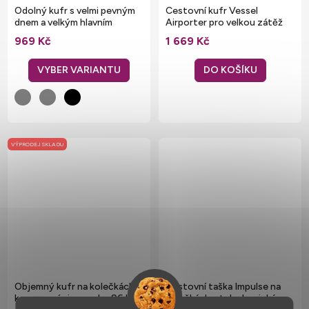
Odolný kufr s velmi pevným
Cestovní kufr Vessel
dnem a velkým hlavním
Airporter pro velkou zátěž
prostorem
28 l
969 Kč
1 669 Kč
DO KOŠÍKU
VÝPRODEJ SKLADU
Objemný kufr na kolečkách s
Cestovní taška Impulse na
kompresními popruhy 96 l
kolečkách s teleskopickým