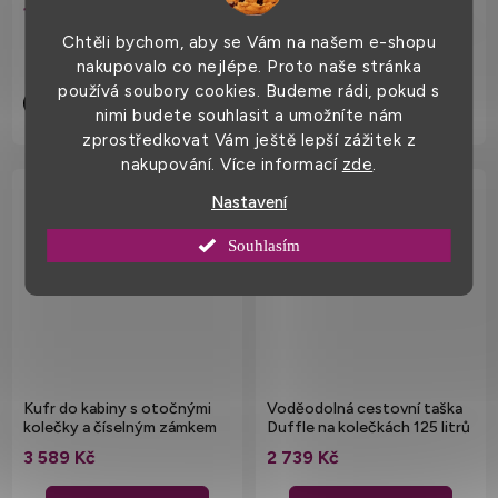
držadlem 75 l, 66 x 32 x 35 cm
Měrná
1 099 Kč
1 879 Kč / 1 ks
cena:
1 879 Kč
Chtěli bychom, aby se Vám na našem e-shopu
nakupovalo co nejlépe. Proto naše stránka
DO KOŠÍKU
používá soubory cookies. Budeme rádi, pokud s
nimi budete souhlasit a umožníte nám
zprostředkovat Vám ještě lepší zážitek z
nakupování. Více informací
zde
.
Nastavení
Souhlasím
Kufr do kabiny s otočnými
Voděodolná cestovní taška
kolečky a číselným zámkem
Duffle na kolečkách 125 litrů
3 589 Kč
2 739 Kč