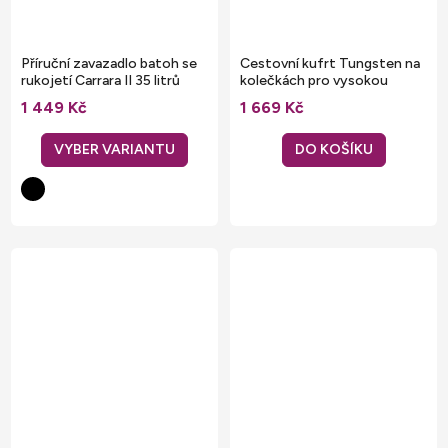
Příruční zavazadlo batoh se
Cestovní kufrt Tungsten na
rukojetí Carrara II 35 litrů
kolečkách pro vysokou
zátěž 65 l
1 449 Kč
1 669 Kč
DO KOŠÍKU