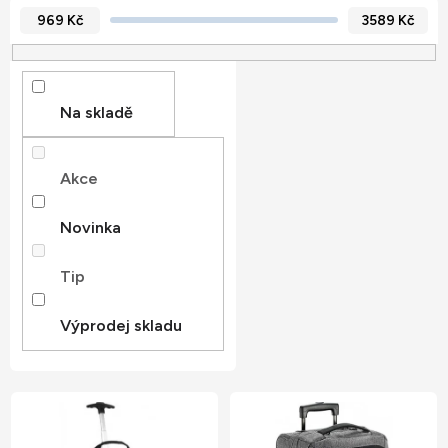
í
969
Kč
3589
Kč
p
r
o
Na skladě
d
u
Akce
k
t
Novinka
ů
Tip
Výprodej skladu
V
ý