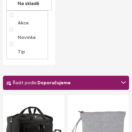
Na skladě
Akce
Novinka
Tip
Ř
a
Řadit podle:
Doporučujeme
z
V
e
ý
n
p
í
i
p
s