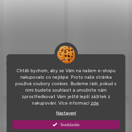
Lehký dvoubarevný batoh s
Proužkovaná bavlněná
přihrádkou na boty 17 l
nákupní taška Luna s
dlouhými uchy, 37 x 42 cm
219 Kč
239 Kč
Chtěli bychom, aby se Vám na našem e-shopu
nakupovalo co nejlépe. Proto naše stránka
používá soubory cookies. Budeme rádi, pokud s
nimi budete souhlasit a umožníte nám
zprostředkovat Vám ještě lepší zážitek z
nakupování. Více informací
zde
.
Nastavení
Souhlasím