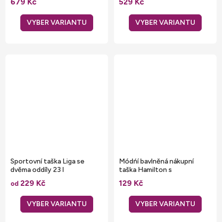
679 Kč
529 Kč
Sportovní taška Liga se
Módńí bavlněná nákupní
dvěma oddíly 23 l
taška Hamilton s
kontrastními uchy
229 Kč
129 Kč
od