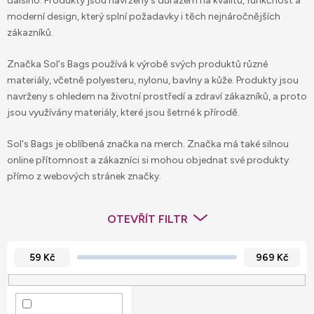
dalšího. Produkty jsou navrženy s důrazem na kvalitu, funkčnost a
moderní design, který splní požadavky i těch nejnáročnějších
zákazníků.
Značka Sol's Bags používá k výrobě svých produktů různé
materiály, včetně polyesteru, nylonu, bavlny a kůže. Produkty jsou
navrženy s ohledem na životní prostředí a zdraví zákazníků, a proto
jsou využívány materiály, které jsou šetrné k přírodě.
Sol's Bags je oblíbená značka na merch. Značka má také silnou
online přítomnost a zákazníci si mohou objednat své produkty
přímo z webových stránek značky.
OTEVŘÍT FILTR
59
Kč
969
Kč