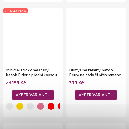
VÝPRODEJ SKLADU
Minimalistický městský
Důmyslně řešený batoh
batoh Rider s přední kapsou
Perry na záda či přes rameno
15 l
16 l
159 Kč
339 Kč
od