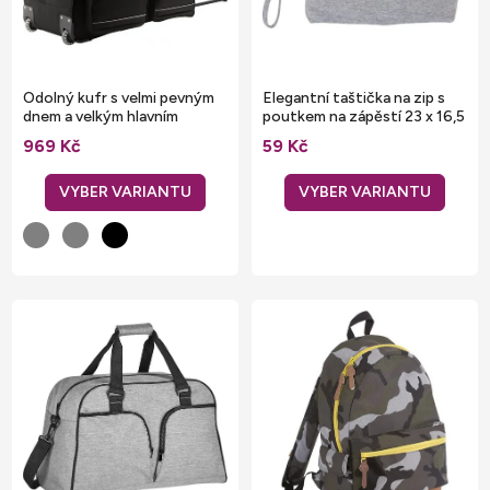
r
p
o
r
d
o
u
Odolný kufr s velmi pevným
Elegantní taštička na zip s
d
dnem a velkým hlavním
poutkem na zápěstí 23 x 16,5
k
prostorem
x 2,5 cm
u
969 Kč
59 Kč
t
k
ů
t
ů