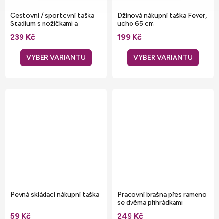
Cestovní / sportovní taška
Džínová nákupní taška Fever,
Stadium s nožičkami a
ucho 65 cm
zesílenými uchy
239 Kč
199 Kč
Pevná skládací nákupní taška
Pracovní brašna přes rameno
se dvěma přihrádkami
59 Kč
249 Kč