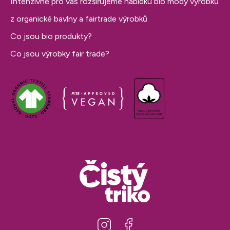
Intenzivně pro vás rozšiřujeme nabídku bio módy výrobků
z organické bavlny a fairtrade výrobků
Co jsou bio produkty?
Co jsou výrobky fair trade?