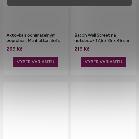
Aktovka s odnímatelným
Batoh Wall Street na
popruhem Manhattan Sol's
notebook 12,5 x 29 x 45 cm
Bags 6 l
269 Kč
219 Kč