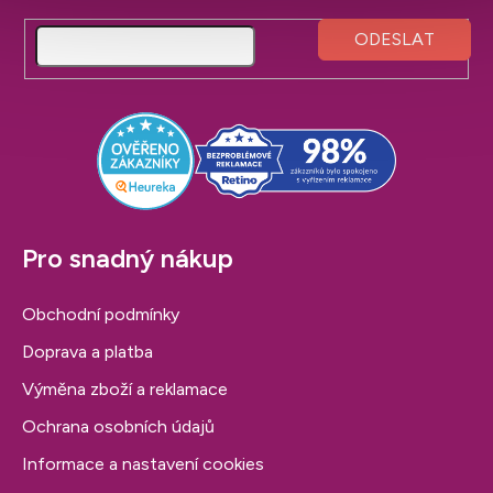
d
á
a
p
c
a
í
t
p
í
r
v
k
y
v
Pro snadný nákup
ý
p
Obchodní podmínky
i
s
Doprava a platba
u
Výměna zboží a reklamace
Ochrana osobních údajů
Informace a nastavení cookies