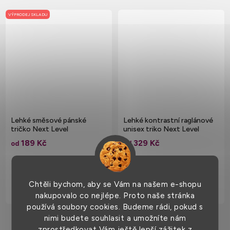
VÝPRODEJ SKLADU
Lehké směsové pánské
Lehké kontrastní raglánové
tričko Next Level
unisex triko Next Level
Aparel 145 g/m
189 Kč
329 Kč
od
od
Chtěli bychom, aby se Vám na našem e-shopu
nakupovalo co nejlépe. Proto naše stránka
používá soubory cookies. Budeme rádi, pokud s
nimi budete souhlasit a umožníte nám
zprostředkovat Vám ještě lepší zážitek z