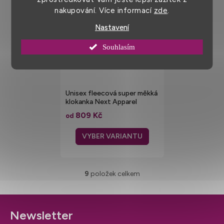
nakupování. Více informací
zde
.
Nastavení
Souhlasím
Unisex fleecová super měkká
klokanka Next Apparel
809 Kč
od
9
položek celkem
O
v
l
á
Z