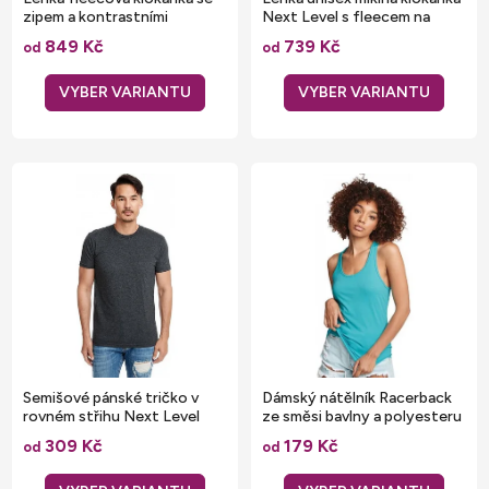
d
zipem a kontrastními
Next Level s fleecem na
k
šňůrkami 250 g/m
rubové straně 250 g/m
u
849 Kč
739 Kč
t
od
od
k
ů
t
ů
Semišové pánské tričko v
Dámský nátělník Racerback
rovném střihu Next Level
ze směsi bavlny a polyesteru
60% bavlny
309 Kč
179 Kč
od
od