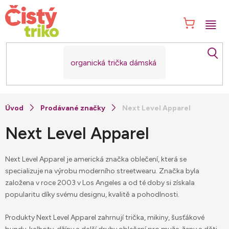
Přejít
na
NÁK
obsah
KOŠ
Prodávané značky
Next Level Apparel
Next Level Apparel
Next Level Apparel je americká značka oblečení, která se
specializuje na výrobu moderního streetwearu. Značka byla
založena v roce 2003 v Los Angeles a od té doby si získala
popularitu díky svému designu, kvalitě a pohodlnosti.
Produkty Next Level Apparel zahrnují trička, mikiny, šusťákové