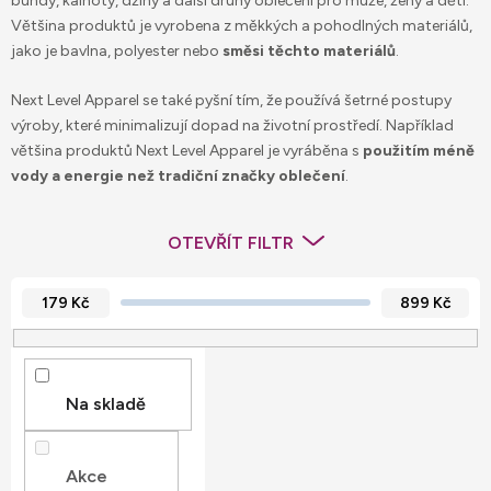
bundy, kalhoty, džíny a další druhy oblečení pro muže, ženy a děti.
Většina produktů je vyrobena z měkkých a pohodlných materiálů,
jako je bavlna, polyester nebo
směsi těchto materiálů
.
Next Level Apparel se také pyšní tím, že používá šetrné postupy
výroby, které minimalizují dopad na životní prostředí. Například
většina produktů Next Level Apparel je vyráběna s
použitím méně
vody a energie než tradiční značky oblečení
.
OTEVŘÍT FILTR
179
Kč
899
Kč
Na skladě
Akce