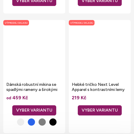
VÝPRODEJ SKLADU
VÝPRODEJ SKLADU
Dámská robustní mikina se
Hebké tričko Next Level
spadlými rameny a širokými
Apparel s kontrastními lemy
manžetami
145 g/m
459 Kč
219 Kč
od