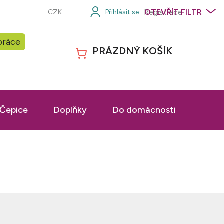
Registrace
OTEVŘÍT FILTR
CZK
práce
PRÁZDNÝ KOŠÍK
NÁKUPNÍ
KOŠÍK
Čepice
Doplňky
Do domácnosti
Prac