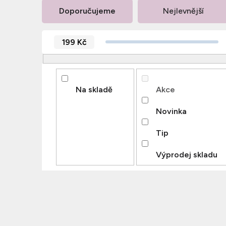
Ř
Doporučujeme
Nejlevnější
a
z
199
Kč
e
n
í
p
Na skladě
Akce
r
Novinka
o
d
Tip
u
Výprodej skladu
k
t
ů
V
ý
p