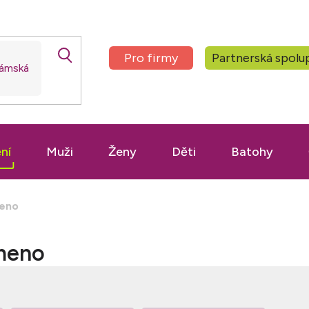
Pro firmy
Partnerská spolu
ní
Muži
Ženy
Děti
Batohy
meno
ameno