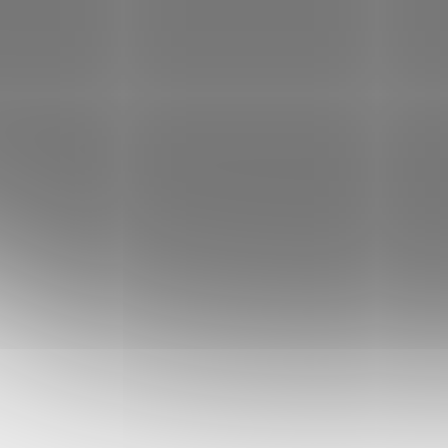
VÝPRODEJ SKLADU
VÝPROD
Elegantní ledvinka / taška
Komp
přes rameno s kovovými
brašn