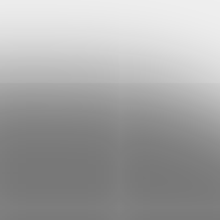
op
Keprová Fairtrade brašnička
Neutral přes rameno z
organické bavlny
239 Kč
od