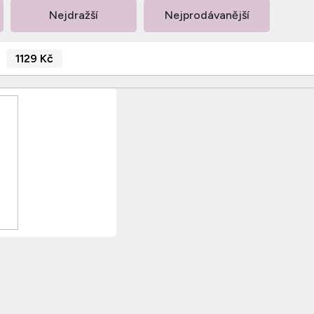
Nejdražší
Nejprodávanější
1129
Kč