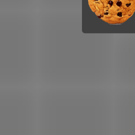
Objemná brašna přes
Refle
rameno pro notebook až 17"
ramen
909 Kč
579 K