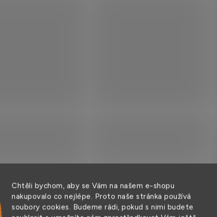
pe brašna na notebook
Brašna přes rameno Ha
strovaným hlavním
Connectclassic 31 x 24 
lem
cm
Měrná
 Kč
509 Kč / 1 ks
Chtěli bychom, aby se Vám na našem e-shopu
cena:
509 Kč
nakupovalo co nejlépe. Proto naše stránka používá
soubory cookies. Budeme rádi, pokud s nimi budete
DO KOŠÍKU