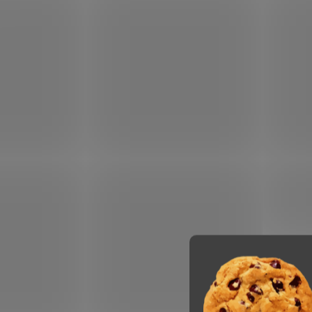
Komfortní kombinovaná
Euro
obchodní taška / batoh
s pol
oddí
1 129 Kč
1 039
DO KOŠÍKU