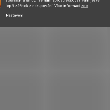
souhlasit a umožníte nám zprostředkovat Vám ještě
lepší zážitek z nakupování. Více informací
zde
.
Nastavení
TIP
xní brašna Halfar přes
Vintage plátěná brašna
o 35 x 28 x 12 cm
rameno Quadra 14 l
č
719 Kč