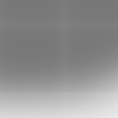
Malá brašna Flow přes
x 34
rameno 14 x 18 x 5,5 cm