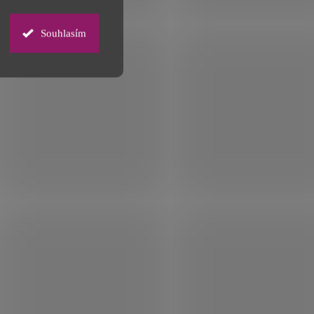
Souhlasím
 přes
Voskovaná plátěná canvas
brašna Messenger 7 litrů
1 009 Kč