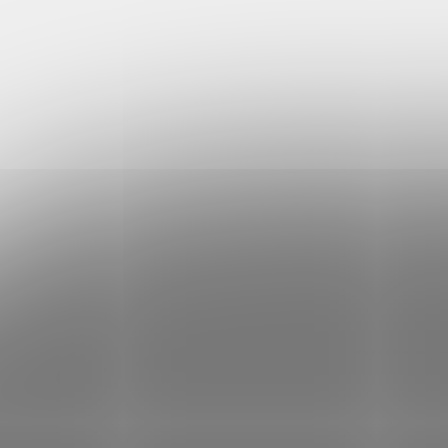
Brašna Messenger na
Modul
sublimaci 9 l
objem
419 Kč
269 K
DO KOŠÍKU