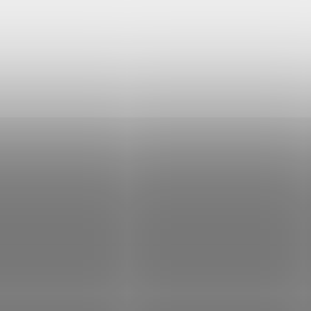
ární multi brašna
Melírová taška na lapt
 1 litr
15,6" s organizérem 11 l
č
599 Kč