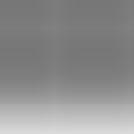
DO KOŠÍKU
EJ SKLADU
VÝPRODEJ SKLADU
aktní koženková
Konferenční taška přes
a NuHide® na laptot a
rameno Halfar Easy 28 