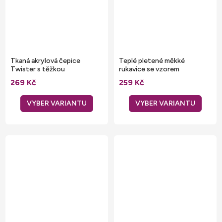
Tkaná akrylová čepice
Teplé pletené měkké
Twister s těžkou
rukavice se vzorem
copánkovou přízí
269 Kč
259 Kč