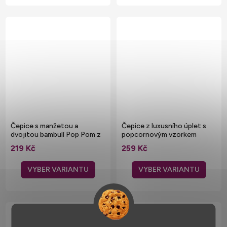
Čepice s manžetou a
Čepice z luxusního úplet s
dvojitou bambulí Pop Pom z
popcornovým vzorkem
umělé kožešiny
219 Kč
259 Kč