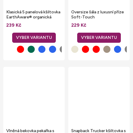
Klasická 5 panelová kšiltovka
Oversize šála z luxusní příze
EarthAware® organická
Soft-Touch
bavlna
239 Kč
229 Kč
Vlněná bekovka pekařka s
Snapback Trucker kšiltovka s