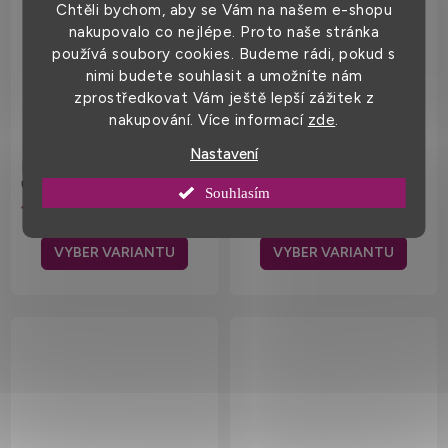
Chtěli bychom, aby se Vám na našem e-shopu
nakupovalo co nejlépe. Proto naše stránka
používá soubory cookies. Budeme rádi, pokud s
nimi budete souhlasit a umožníte nám
zprostředkovat Vám ještě lepší zážitek z
nakupování. Více informací
zde
.
Nastavení
Dámská čepice s bambulí z
Unisex pruhovaná čepice s
umělé kožešiny Beechfield
odnímatelnou bambulí
Souhlasím
Beechfield
169 Kč
229 Kč