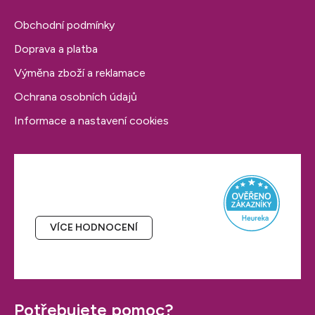
i
Obchodní podmínky
s
u
Doprava a platba
Výměna zboží a reklamace
Ochrana osobních údajů
Informace a nastavení cookies
Hodnocení obchodu
VÍCE HODNOCENÍ
Potřebujete pomoc?