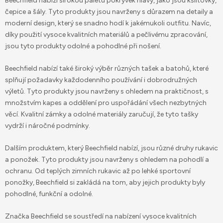
Beechfield nabízí širokou paletu pokrývek hlavy, jako jsou kšiltovky,
čepice a šály. Tyto produkty jsou navrženy s důrazem na detaily a
moderní design, který se snadno hodí k jakémukoli outfitu. Navíc,
díky použití vysoce kvalitních materiálů a pečlivému zpracování,
jsou tyto produkty odolné a pohodlné při nošení.
Beechfield nabízí také široký výběr různých tašek a batohů, které
splňují požadavky každodenního používání i dobrodružných
výletů. Tyto produkty jsou navrženy s ohledem na praktičnost, s
množstvím kapes a oddělení pro uspořádání všech nezbytných
věcí. Kvalitní zámky a odolné materiály zaručují, že tyto tašky
vydrží i náročné podmínky.
Dalším produktem, který Beechfield nabízí, jsou různé druhy rukavic
a ponožek. Tyto produkty jsou navrženy s ohledem na pohodlí a
ochranu. Od teplých zimních rukavic až po lehké sportovní
ponožky, Beechfield si zakládá na tom, aby jejich produkty byly
pohodlné, funkční a odolné.
Značka Beechfield se soustředí na nabízení vysoce kvalitních