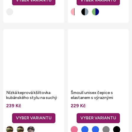
Nízká keprová kšiltovka
Šmoulí unisex čepice s
kubánského stylu na suchý
elastanem s výraznými
zip
kontrastními švy
239 Kč
229 Kč