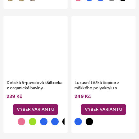
Detská 5-panelová kšiltovka
Luxusní těžká čepice z
z organické bavlny
měkkého polyakrylu s
odnímatelnou bambulí
239 Kč
249 Kč