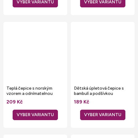
Teplá čepice s norským
Dětská úpletová čepice s
vzorem a odnímatelnou
bambulí a podšívkou
bambulí pom pom
209 Kč
189 Kč