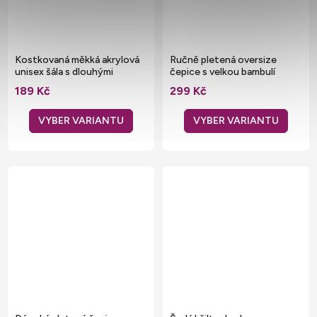
Kostkovaná měkká akrylová
Ručně pletená oversize
unisex šála s dlouhými
čepice s velkou bambulí
střacemi
189 Kč
299 Kč