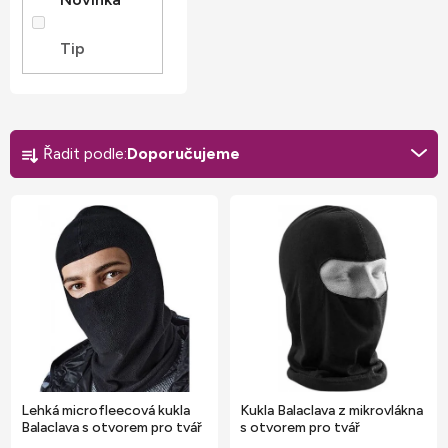
Tip
Ř
a
Řadit podle:
Doporučujeme
z
V
e
ý
n
p
í
i
p
s
r
p
o
r
d
o
u
Lehká microfleecová kukla
Kukla Balaclava z mikrovlákna
d
Balaclava s otvorem pro tvář
s otvorem pro tvář
k