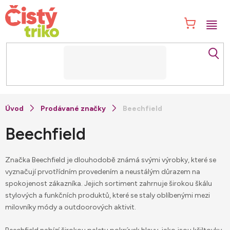
Přejít
na
NÁK
obsah
KOŠ
Prodávané značky
Beechfield
Beechfield
Značka Beechfield je dlouhodobě známá svými výrobky, které se
vyznačují prvotřídním provedením a neustálým důrazem na
spokojenost zákazníka. Jejich sortiment zahrnuje širokou škálu
stylových a funkčních produktů, které se staly oblíbenými mezi
milovníky módy a outdoorových aktivit.