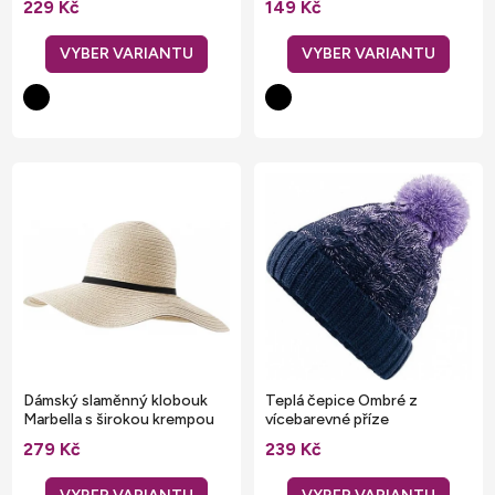
u
229 Kč
149 Kč
t
k
ů
t
ů
Dámský slaměnný klobouk
Teplá čepice Ombré z
Marbella s širokou krempou
vícebarevné příze
279 Kč
239 Kč