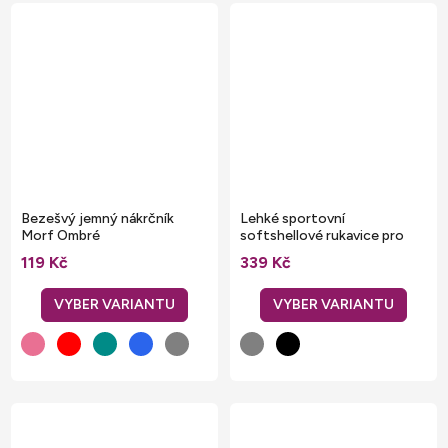
Bezešvý jemný nákrčník
Lehké sportovní
Morf Ombré
softshellové rukavice pro
dotykový displej
119 Kč
339 Kč