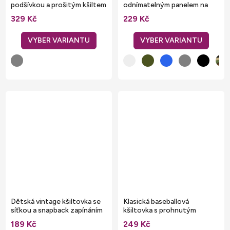
podšívkou a prošitým kšiltem
odnímatelným panelem na
výšivku
329 Kč
229 Kč
Dětská vintage kšiltovka se
Klasická baseballová
síťkou a snapback zapínáním
kšiltovka s prohnutým
kšiltem Beechfield
189 Kč
249 Kč