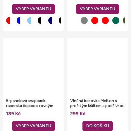
5-panelová snapback
Vlněná bekovka Melton s
raperská čepice s rovným
prošitým kšiltem a podšívkou
kšiltem
189 Kč
299 Kč
DO KOŠÍKU