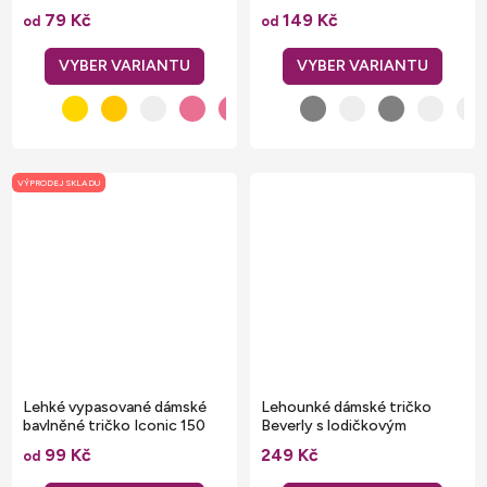
Vegan
79 Kč
149 Kč
od
od
VÝPRODEJ SKLADU
Lehké vypasované dámské
Lehounké dámské tričko
bavlněné tričko Iconic 150
Beverly s lodičkovým
g/m
výstřihem
99 Kč
249 Kč
od