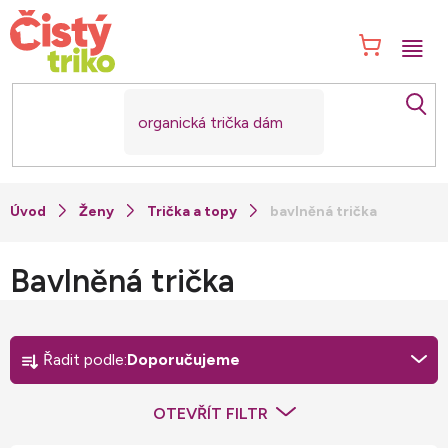
Přejít
na
NÁK
obsah
KOŠ
Ženy
Trička a topy
bavlněná trička
Bavlněná trička
Ř
a
Řadit podle:
Doporučujeme
z
e
OTEVŘÍT FILTR
n