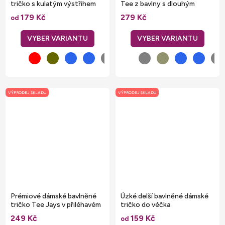
tričko s kulatým výstřihem
Tee z bavlny s dlouhým
100 % bavlna
vláknem
179 Kč
279 Kč
od
VÝPRODEJ SKLADU
VÝPRODEJ SKLADU
Prémiové dámské bavlněné
Úzké delší bavlněné dámské
tričko Tee Jays v přiléhavém
tričko do véčka
střihu
249 Kč
159 Kč
od