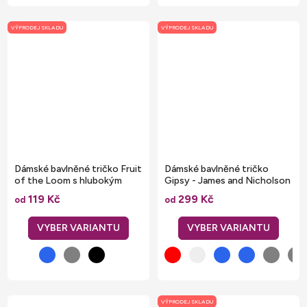
VÝPRODEJ SKLADU
VÝPRODEJ SKLADU
Dámské bavlněné tričko Fruit
Dámské bavlněné tričko
of the Loom s hlubokým
Gipsy - James and Nicholson
výstřihem do V
119 Kč
299 Kč
od
od
VÝPRODEJ SKLADU