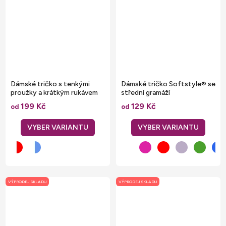
Dámské tričko s tenkými
Dámské tričko Softstyle® se
proužky a krátkým rukávem
střední gramáží
Sol's
199 Kč
129 Kč
od
od
VÝPRODEJ SKLADU
VÝPRODEJ SKLADU