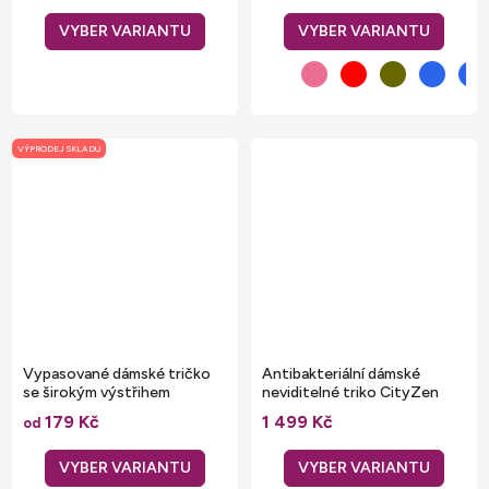
VÝPRODEJ SKLADU
Vypasované dámské tričko
Antibakteriální dámské
se širokým výstřihem
neviditelné triko CityZen
Izola se zdvojeným podpažím
179 Kč
1 499 Kč
od