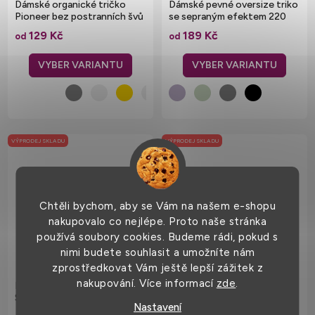
Dámské organické tričko
Dámské pevné oversize triko
Pioneer bez postranních švů
se sepraným efektem 220
g/m
129 Kč
189 Kč
od
od
VÝPRODEJ SKLADU
VÝPRODEJ SKLADU
Chtěli bychom, aby se Vám na našem e-shopu
nakupovalo co nejlépe. Proto naše stránka
používá soubory cookies. Budeme rádi, pokud s
nimi budete souhlasit a umožníte nám
zprostředkovat Vám ještě lepší zážitek z
nakupování. Více informací
zde
.
Dámské proužkované tričko
Dámské pruhované triko s
Sailor ze 100% bavlny
krátkým rukávem Mantis
Nastavení