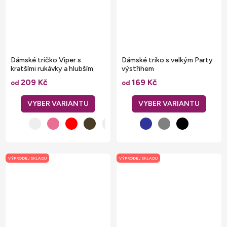
Dámské tričko Viper s
Dámské triko s velkým Party
kratšími rukávky a hlubším
výstřihem
výstřihem
209 Kč
169 Kč
od
od
VÝPRODEJ SKLADU
VÝPRODEJ SKLADU