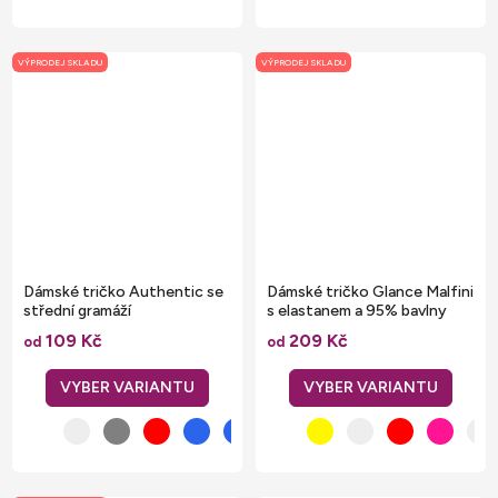
VÝPRODEJ SKLADU
VÝPRODEJ SKLADU
Dámské tričko Authentic se
Dámské tričko Glance Malfini
střední gramáží
s elastanem a 95% bavlny
109 Kč
209 Kč
od
od