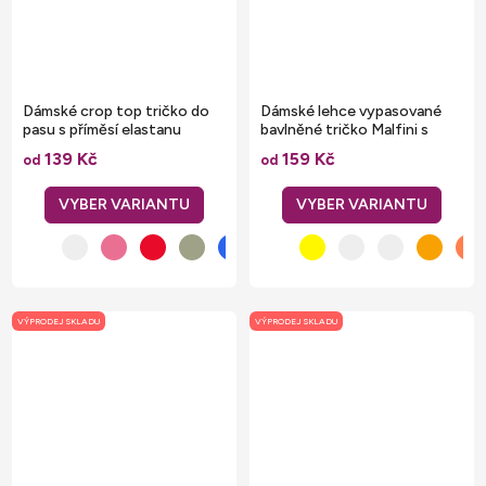
Dámské crop top tričko do
Dámské lehce vypasované
pasu s příměsí elastanu
bavlněné tričko Malfini s
kratšími rukávky
139 Kč
159 Kč
od
od
VÝPRODEJ SKLADU
VÝPRODEJ SKLADU