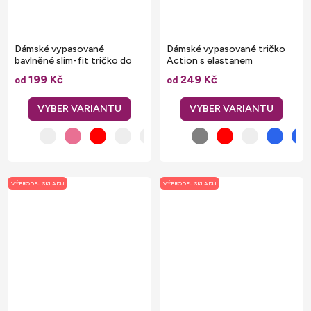
Dámské vypasované
Dámské vypasované tričko
bavlněné slim-fit tričko do
Action s elastanem
véčka
199 Kč
249 Kč
od
od
VÝPRODEJ SKLADU
VÝPRODEJ SKLADU