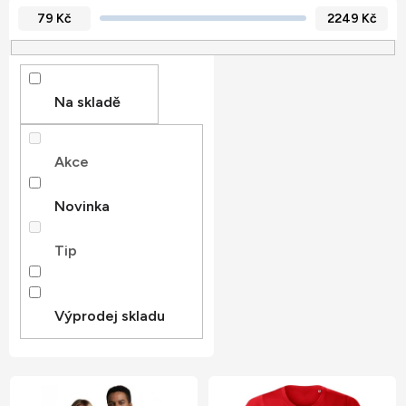
í
79
Kč
2249
Kč
p
r
o
Na skladě
d
u
Akce
k
t
Novinka
ů
Tip
Výprodej skladu
V