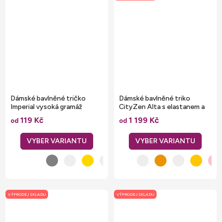
Dámské bavlněné tričko
Dámské bavlněné triko
Imperial vysoká gramáž
CityZen Alta s elastanem a
kimonovým rukávem
119 Kč
1 199 Kč
od
od
VÝPRODEJ SKLADU
VÝPRODEJ SKLADU