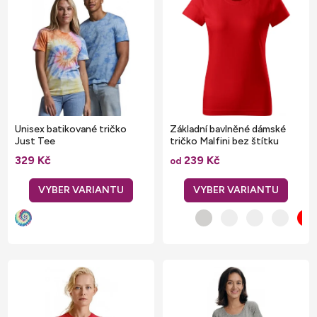
ý
p
i
s
p
r
o
Unisex batikované tričko
Základní bavlněné dámské
d
Just Tee
tričko Malfini bez štítku
výrobce
u
329 Kč
239 Kč
od
k
t
ů