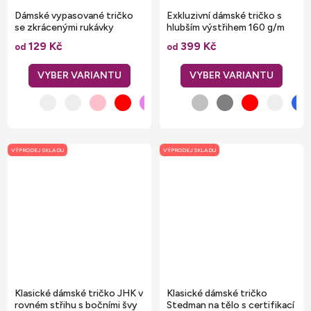
Dámské vypasované tričko
Exkluzivní dámské tričko s
se zkrácenými rukávky
hlubším výstřihem 160 g/m
129 Kč
399 Kč
od
od
VÝPRODEJ SKLADU
VÝPRODEJ SKLADU
Klasické dámské tričko JHK v
Klasické dámské tričko
rovném střihu s bočními švy
Stedman na tělo s certifikací