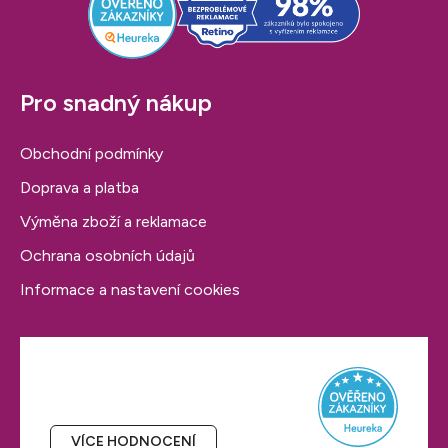
v
ý
p
i
Pro snadný nákup
s
u
Obchodní podmínky
Doprava a platba
Výměna zboží a reklamace
Ochrana osobních údajů
Informace a nastavení cookies
Hodnocení obchodu
VÍCE HODNOCENÍ