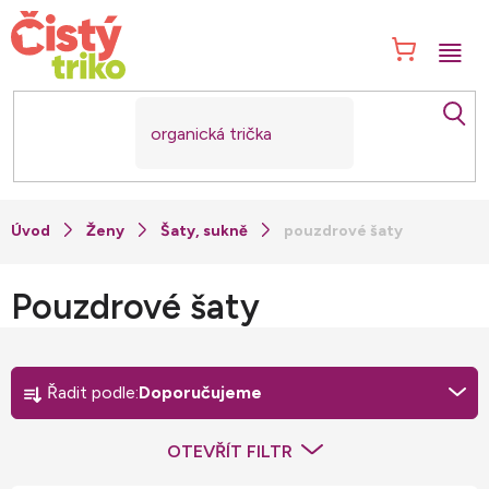
Přejít
na
NÁK
obsah
KOŠ
Ženy
Šaty, sukně
pouzdrové šaty
Pouzdrové šaty
Ř
a
Řadit podle:
Doporučujeme
z
e
OTEVŘÍT FILTR
n