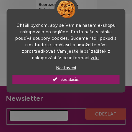
Reprezentativní šaty
Celeste s výstřihem s
rozhalenkou
4 049 Kč
od
Chtěli bychom, aby se Vám na našem e-shopu
nakupovalo co nejlépe. Proto naše stránka
používá soubory cookies. Budeme rádi, pokud s
nimi budete souhlasit a umožníte nám
zprostředkovat Vám ještě lepší zážitek z
nakupování. Více informací
zde
.
7
položek celkem
O
Nastavení
v
l
Souhlasím
á
d
Z
a
á
c
í
p
p
a
r