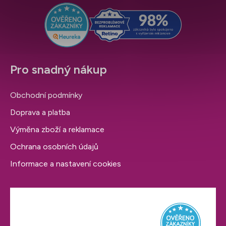
t
v
í
k
y
v
ý
p
Pro snadný nákup
i
s
Obchodní podmínky
u
Doprava a platba
Výměna zboží a reklamace
Ochrana osobních údajů
Informace a nastavení cookies
Hodnocení obchodu