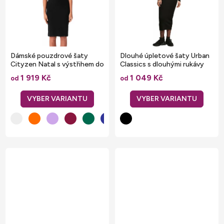
Dámské pouzdrové šaty
Dlouhé úpletové šaty Urban
Cityzen Natal s výstřihem do
Classics s dlouhými rukávy
véčka
1 919 Kč
1 049 Kč
od
od