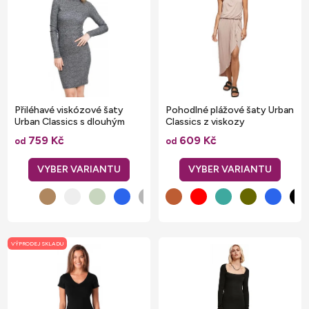
p
i
s
p
r
o
Přiléhavé viskózové šaty
Pohodlné plážové šaty Urban
d
Urban Classics s dlouhým
Classics z viskozy
rukávem 235 g/m
u
759 Kč
609 Kč
od
od
k
t
ů
VÝPRODEJ SKLADU