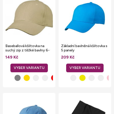
ý
n
p
í
i
p
s
r
p
o
r
d
o
u
Baseballová kšiltovka na
Základní bavlněná kšiltovka s
d
suchý zip z těžké bavlny 6-
5 panely
k
panel
u
149 Kč
209 Kč
t
k
ů
t
ů