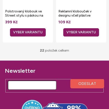
Polstrovaný klobouk ve
Reklamní klobouček v
Street stylu s páskou na
designu včelí plástve
potisk či výšivku
399 Kč
109 Kč
22
položek celkem
O
v
l
á
Z
d
á
a
p
c
a
í
t
p
í
r