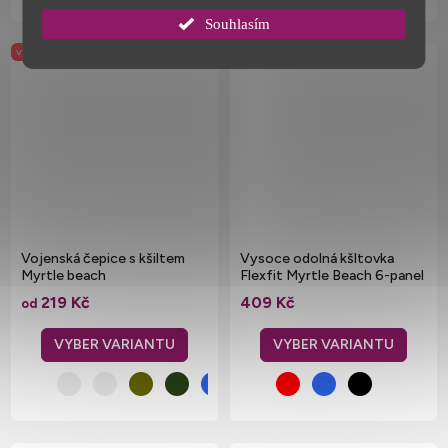
Souhlasím
VÝPRODEJ SKLADU
Vojenská čepice s kšiltem
Vysoce odolná kšltovka
Myrtle beach
Flexfit Myrtle Beach 6-panel
219 Kč
409 Kč
od