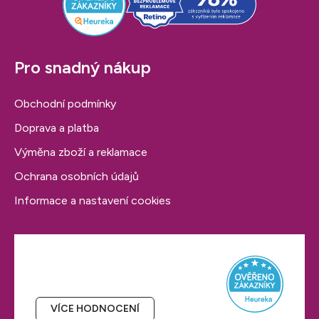
v
k
y
v
Pro snadný nákup
ý
p
Obchodní podmínky
i
s
Doprava a platba
u
Výměna zboží a reklamace
Ochrana osobních údajů
Informace a nastavení cookies
Hodnocení obchodu
VÍCE HODNOCENÍ