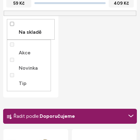
59
Kč
409
Kč
Na skladě
Akce
Novinka
Tip
Ř
a
Řadit podle:
Doporučujeme
z
V
e