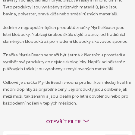
kravaty, ručníky, sluneční brýle, plážové tašky a mnoho dalšího.
Tyto produkty jsou vyráběny z různých materiálů, jako jsou
bavlna, polyester, pravá kůže nebo směsi různých materiálů.
Jedním z nejpopulárnějších produktů značky Myrtle Beach jsou
letní klobouky. Nabízejí širokou škálu stylů a barev, od tradičních
slaměných klobouků až po moderní klobouky s kovovou sponou.
Značka Myrtle Beach se snaží být šetrná k životnímu prostředí a
vyrábět své produkty co nejvíce ekologicky. Například některé z
plážových tašek jsou vyrobeny z recyklovaných materiálů.
Celkově je značka Myrtle Beach vhodná pro lidi, kteří hledají kvalitní
módní doplňky za přijatelné ceny. Její produkty jsou oblíbené jak
mezi muži, tak ženami a jsou ideální pro letní dovolenou nebo pro
každodenní nošení v teplých měsících.
OTEVŘÍT FILTR