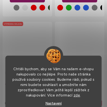
VÝPRODEJ SKLADU
Chtěli bychom, aby se Vám na našem e-shopu
Flexfit kšiltovka se 6 panely
Multifunkční trojúhelníkový
nakupovalo co nejlépe. Proto naše stránka
šátek 97% polyester, 3%
používá soubory cookies. Budeme rádi, pokud s
bavlna, 85 x 40 cm
319 Kč
89 Kč
od
nimi budete souhlasit a umožníte nám
zprostředkovat Vám ještě lepší zážitek z
nakupování. Více informací
zde
.
Nastavení