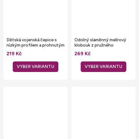
Dětská vojenská čepice s
Odolný slaměnný melírový
nízkým profilem a prohnutým
klobouk z pružného
kšiltem
materiálu
219 Kč
269 Kč