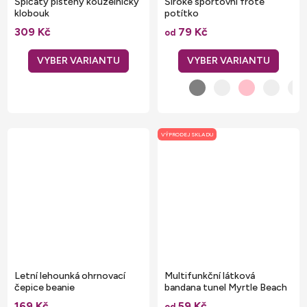
Špičatý plstěný kouzelnický
Široké sportovní froté
klobouk
potítko
309 Kč
79 Kč
od
VÝPRODEJ SKLADU
Letní lehounká ohrnovací
Multifunkční látková
čepice beanie
bandana tunel Myrtle Beach
25 x 50 cm
169 Kč
59 Kč
od