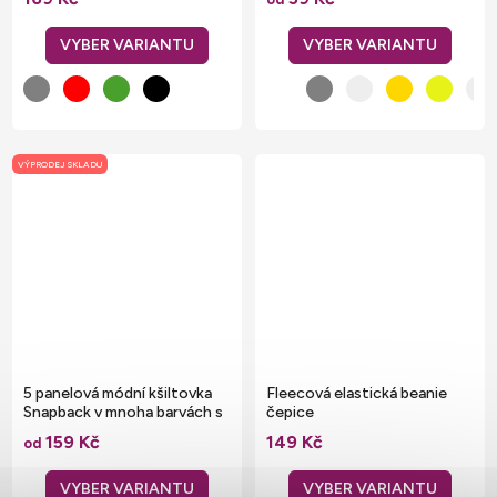
VÝPRODEJ SKLADU
5 panelová módní kšiltovka
Fleecová elastická beanie
Snapback v mnoha barvách s
čepice
plastovým zapínáním
159 Kč
149 Kč
od