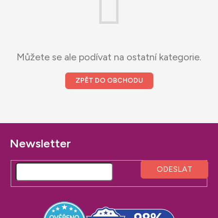
Můžete se ale podívat na ostatní kategorie.
ZPĚT DO OBCHODU
Z
á
p
a
t
í