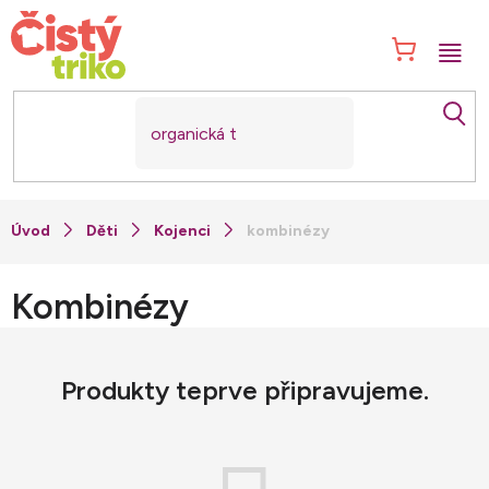
Přejít
na
NÁK
obsah
KOŠ
Děti
Kojenci
kombinézy
Kombinézy
Produkty teprve připravujeme.