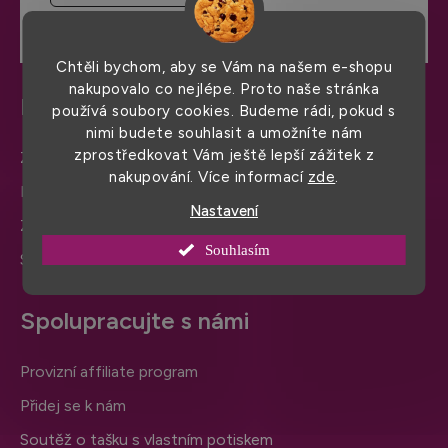
Chtěli bychom, aby se Vám na našem e-shopu
nakupovalo co nejlépe. Proto naše stránka
Potřebujete pomoc?
používá soubory cookies. Budeme rádi, pokud s
nimi budete souhlasit a umožníte nám
zprostředkovat Vám ještě lepší zážitek z
Zápůjčka vzorků pro firmy
nakupování. Více informací
zde
.
Nejčastější otázky
Nastavení
Značky v sortimentu
Souhlasím
Slovníček pojmů
Spolupracujte s námi
Provizní affiliate program
Přidej se k nám
Soutěž o tašku s vlastním potiskem