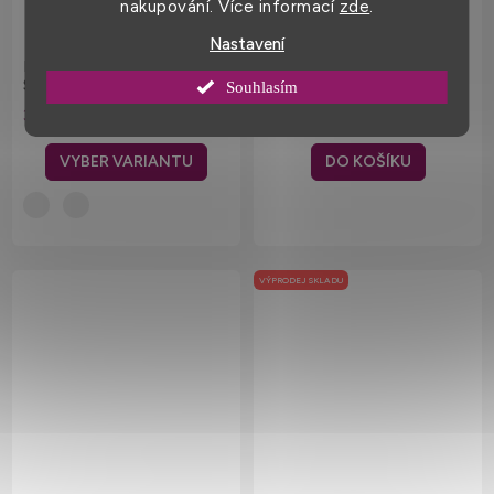
nakupování. Více informací
zde
.
Nastavení
Dvoubarevná nákupní taška
Nákupní taška z Juco - směs
Sunny s kulatými uchy
juty a bavlny 21 l
Souhlasím
399 Kč
179 Kč
DO KOŠÍKU
VÝPRODEJ SKLADU