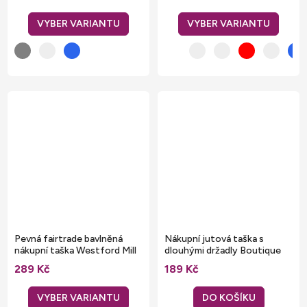
Pevná fairtrade bavlněná
Nákupní jutová taška s
nákupní taška Westford Mill
dlouhými držadly Boutique
39 x 41 x 14 cm
Westford Mill 25 l
289 Kč
189 Kč
DO KOŠÍKU