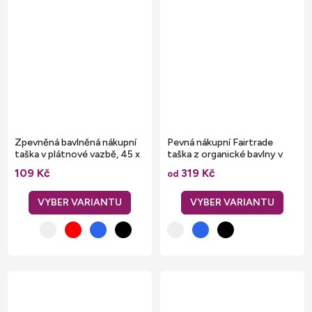
Zpevněná bavlněná nákupní
Pevná nákupní Fairtrade
taška v plátnové vazbě, 45 x
taška z organické bavlny v
40 cm
keprové vazbě
109 Kč
319 Kč
od