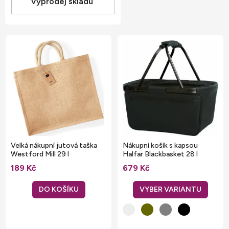
Výprodej skladu
V
ý
p
i
s
p
r
o
Velká nákupní jutová taška
Nákupní košík s kapsou
d
Westford Mill 29 l
Halfar Blackbasket 28 l
u
189 Kč
679 Kč
k
DO KOŠÍKU
t
ů