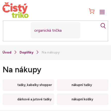
Přejít
na
NÁK
obsah
KOŠ
Doplňky
Na nákupy
Na nákupy
tašky, kabelky shopper
nákupní tašky
dárkové a jutové tašky
nákupní košíky