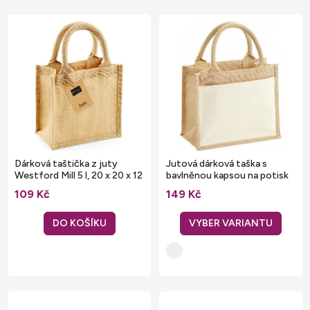
Dárková taštička z juty
Jutová dárková taška s
Westford Mill 5 l, 20 x 20 x 12
bavlněnou kapsou na potisk
cm
109 Kč
149 Kč
DO KOŠÍKU