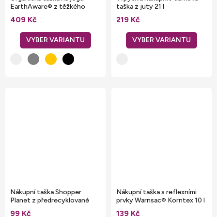
EarthAware® z těžkého
taška z juty 21 l
plátna 27 litrů
409 Kč
219 Kč
Nákupní taška Shopper
Nákupní taška s reflexními
Planet z předrecyklované
prvky Warnsac® Korntex 10 l
bavlny
99 Kč
139 Kč