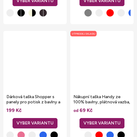
VÝPRODEJ SKLADU
Dárková taška Shopper s
Nákupní taška Handy ze
panely pro potisk z bavlny a
100% bavlny, plátnová vazba,
juty 21 l
42 x 38 cm
199 Kč
69 Kč
od