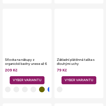
Síťovka na nákupy z
Základní plátěnná taška s
organické bavlny unese až 6
dlouhými uchy
kg
209 Kč
79 Kč