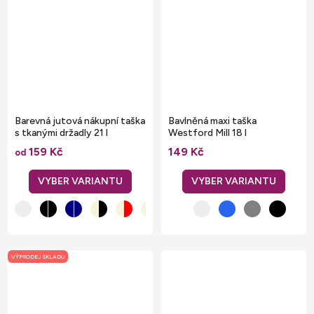
Barevná jutová nákupní taška
Bavlněná maxi taška
s tkanými držadly 21 l
Westford Mill 18 l
159 Kč
149 Kč
od
VÝPRODEJ SKLADU