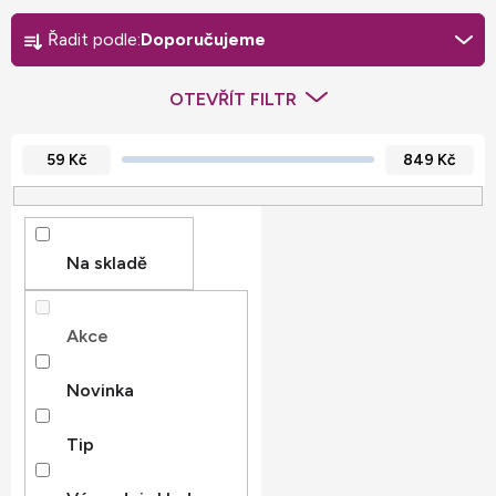
Ř
a
Řadit podle:
Doporučujeme
z
e
OTEVŘÍT FILTR
n
í
59
Kč
849
Kč
p
r
o
Na skladě
d
u
Akce
k
t
Novinka
ů
Tip