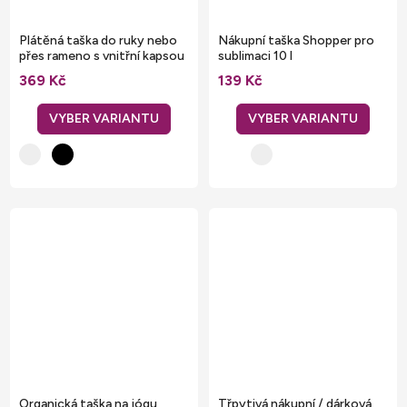
Plátěná taška do ruky nebo
Nákupní taška Shopper pro
přes rameno s vnitřní kapsou
sublimaci 10 l
15 l
369 Kč
139 Kč
Organická taška na jógu
Třpytivá nákupní / dárková