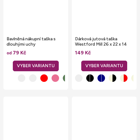
Bavlněná nákupní taška s
Dárková jutová taška
dlouhými uchy
Westford Mill 26 x 22 x 14
cm
79 Kč
149 Kč
od