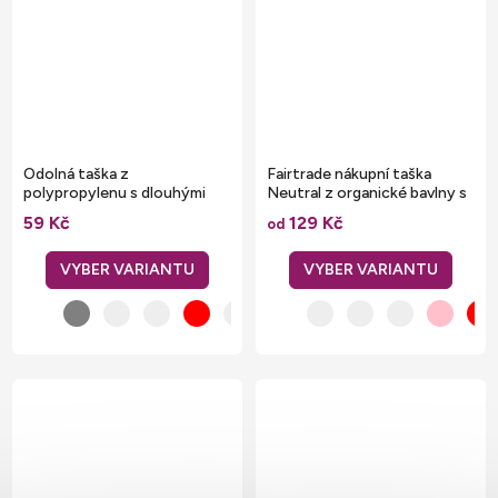
Odolná taška z
Fairtrade nákupní taška
polypropylenu s dlouhými
Neutral z organické bavlny s
uchy 70 cm
dlouhými uchy
59 Kč
129 Kč
od