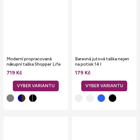
Moderní propracovaná
Barevná jutová taška nejen
nákupní taška Shopper Life
na potisk 14 l
32 litrů
719 Kč
179 Kč