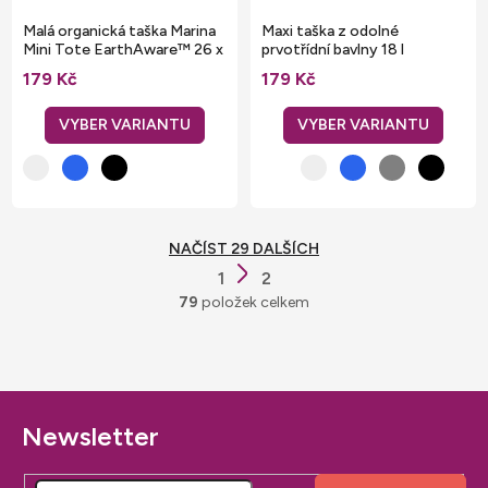
Malá organická taška Marina
Maxi taška z odolné
Mini Tote EarthAware™ 26 x
prvotřídní bavlny 18 l
21 x 10 cm
179 Kč
179 Kč
NAČÍST 29 DALŠÍCH
S
1
2
O
t
79
položek celkem
v
r
l
á
á
n
d
k
a
o
Z
v
c
á
á
í
n