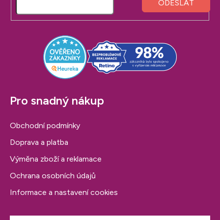
p
p
í
r
a
v
t
k
í
y
v
ý
p
i
Pro snadný nákup
s
u
Obchodní podmínky
Doprava a platba
Výměna zboží a reklamace
Ochrana osobních údajů
Informace a nastavení cookies