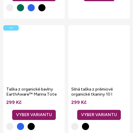
TIP
Taška z organické bavlny
Silná taška z prémiové
EarthAware™ Marina Tote
organické tkaniny 10 l
20 l
299 Kč
299 Kč