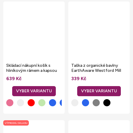
Skládací nákupní košík s
Taška z organické bavlny
hliníkovým rámem a kapsou
EarthAware Westford Mill
na zip
29 l
639 Kč
339 Kč
VÝPRODEJ SKLADU