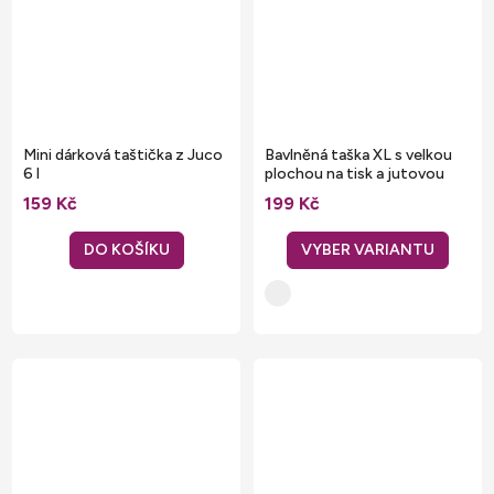
Mini dárková taštička z Juco
Bavlněná taška XL s velkou
6 l
plochou na tisk a jutovou
základnou
159 Kč
199 Kč
DO KOŠÍKU