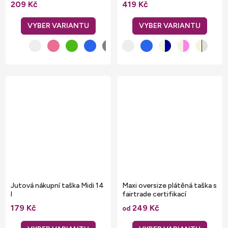
209 Kč
419 Kč
Jutová nákupní taška Midi 14
Maxi oversize plátěná taška s
l
fairtrade certifikací
179 Kč
249 Kč
od