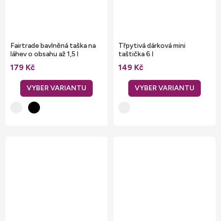
Fairtrade bavlněná taška na
Třpytivá dárková mini
láhev o obsahu až 1,5 l
taštička 6 l
179 Kč
149 Kč