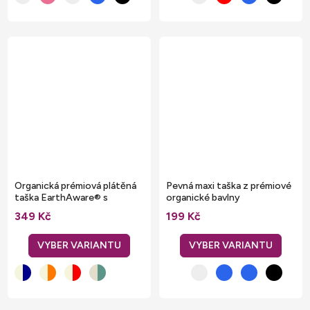
Organická prémiová plátěná
Pevná maxi taška z prémiové
taška EarthAware® s
organické bavlny
pruhovanými uchy
349 Kč
199 Kč