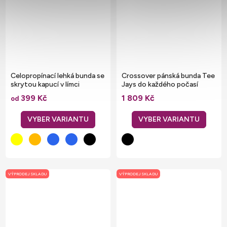
Celopropínací lehká bunda se
Crossover pánská bunda Tee
skrytou kapucí v límci
Jays do každého počasí
399 Kč
1 809 Kč
od
VÝPRODEJ SKLADU
VÝPRODEJ SKLADU