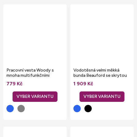
Pracovní vesta Woody s
Vodotěsná velmi měkká
mnoha multifunkčními
bunda Beauford se skrytou
kapsami
kapucí
779 Kč
1 909 Kč