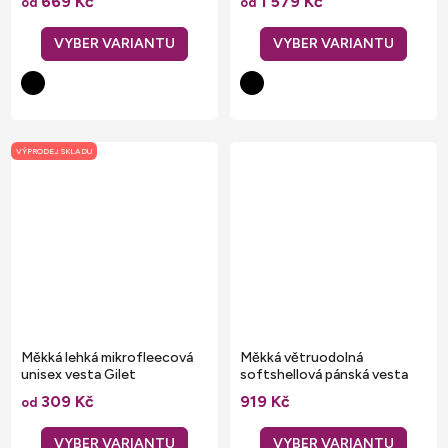
669 Kč
1 579 Kč
od
od
VÝPRODEJ SKLADU
Měkká lehká mikrofleecová
Měkká větruodolná
unisex vesta Gilet
softshellová pánská vesta
309 Kč
919 Kč
od