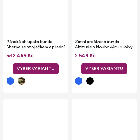
Pánská chlupatá bunda
Zimní prošívaná bunda
Sherpa se stojáčkem a přední
Altitude s kloubovými rukávy
kapsičkou
a stojáčkem
2 469 Kč
2 549 Kč
od