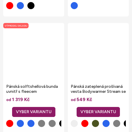
VÝPRODEJ SKLADU
Pánská solftshellová bunda
Pánská zateplená prošívaná
uvnitř s fleecem
vesta Bodywarmer Stream se
stojáčkem
1 319 Kč
549 Kč
od
od