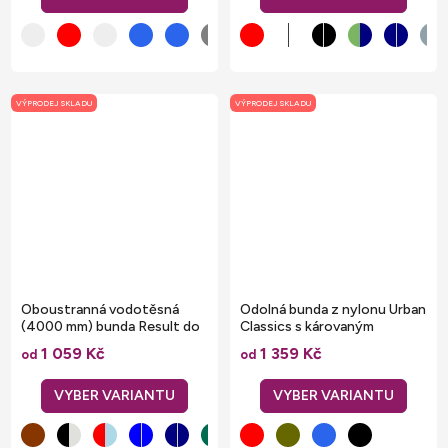
VÝPRODEJ SKLADU
VÝPRODEJ SKLADU
Oboustranná vodotěsná
Odolná bunda z nylonu Urban
(4000 mm) bunda Result do
Classics s károvaným
špatného počasí
prošíváním
1 059 Kč
1 359 Kč
od
od