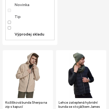
t
Novinka
ů
Tip
Výprodej skladu
V
ý
p
i
s
p
r
o
Kožíšková bunda Sherpa na
Lehce zateplená hybridní
d
zip s kapucí
bunda se stojáčkem James