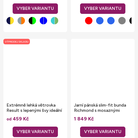
VÝPRODEJ SKLADU
Extrémně lehká větrovka
Jarní pánská slim-fit bunda
Result s lepenými švy ideální
Richmond s mosaznými
pro pěší turistiku
detaily
459 Kč
1 849 Kč
od