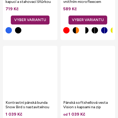
kapucí a stahovací šňůrkou
vnitřním microfleecem
vhodná na potisk
719 Kč
589 Kč
Kontrastní pánská bunda
Pánská softshellová vesta
Snow Bird s nastavitelnou
Vision s kapsami na zip
kapucí
1 039 Kč
1 039 Kč
od