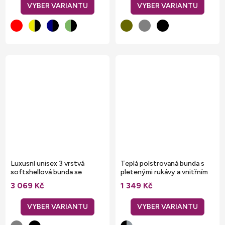
Luxusní unisex 3 vrstvá
Teplá polstrovaná bunda s
softshellová bunda se
pletenými rukávy a vnitřním
stojáčkem
fleecem
3 069 Kč
1 349 Kč