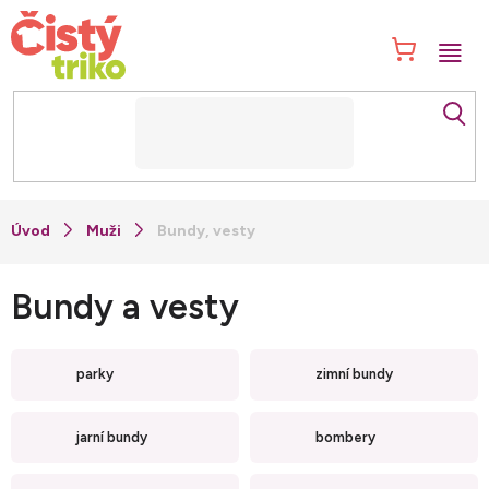
Přejít
na
NÁK
obsah
KOŠ
Muži
Bundy, vesty
Bundy a vesty
parky
zimní bundy
jarní bundy
bombery