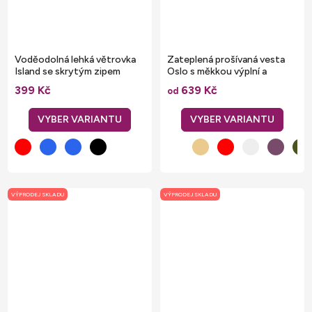
Voděodolná lehká větrovka
Zateplená prošívaná vesta
Island se skrytým zipem
Oslo s měkkou výplní a
podšívkou
399 Kč
639 Kč
od
VÝPRODEJ SKLADU
VÝPRODEJ SKLADU