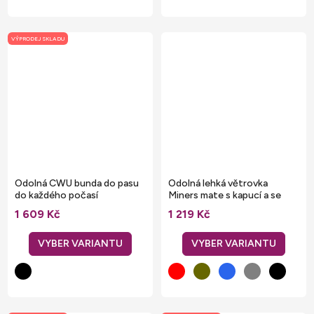
VÝPRODEJ SKLADU
Odolná CWU bunda do pasu
Odolná lehká větrovka
do každého počasí
Miners mate s kapucí a se
svařenými švy
1 609 Kč
1 219 Kč