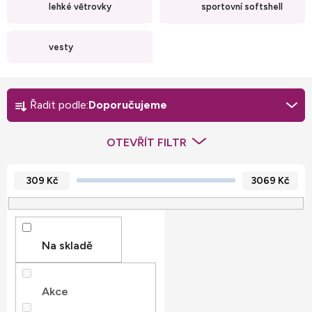
lehké větrovky
sportovní softshell
vesty
Ř
a
Řadit podle:
Doporučujeme
z
e
OTEVŘÍT FILTR
n
í
309
Kč
3069
Kč
p
r
o
Na skladě
d
u
Akce
k