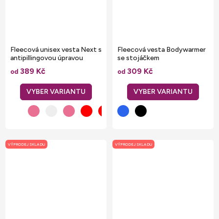
Fleecová unisex vesta Next s
Fleecová vesta Bodywarmer
antipillingovou úpravou
se stojáčkem
389 Kč
309 Kč
od
od
VÝPRODEJ SKLADU
VÝPRODEJ SKLADU