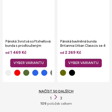
Pánská 3vrstvá softshellová
Pánská bavlněná bunda
bunda s prodlouženým
Britannia Urban Classcis se 4
zadním dílem
kapsami
1 469 Kč
2 269 Kč
od
od
NAČÍST 50 DALŠÍCH
S
1
3
O
t
109
položek celkem
v
r
l