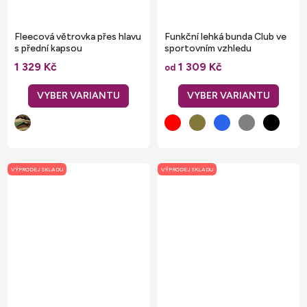
Fleecová větrovka přes hlavu
Funkční lehká bunda Club ve
s přední kapsou
sportovním vzhledu
1 329 Kč
1 309 Kč
od
VÝPRODEJ SKLADU
VÝPRODEJ SKLADU