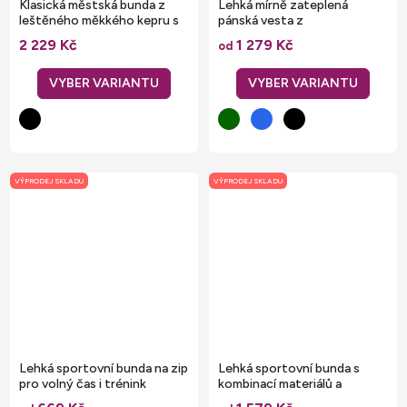
Klasická městská bunda z
Lehká mírně zateplená
leštěného měkkého kepru s
pánská vesta z
výplní DuPont™
recyklovaného polyesteru
2 229 Kč
1 279 Kč
od
VÝPRODEJ SKLADU
VÝPRODEJ SKLADU
Lehká sportovní bunda na zip
Lehká sportovní bunda s
pro volný čas i trénink
kombinací materiálů a
stojáčkem