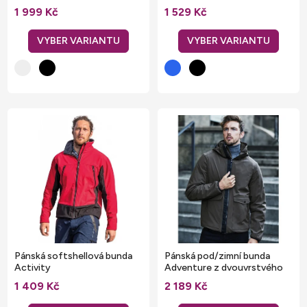
and Nicholson
u
1 999 Kč
1 529 Kč
k
t
ů
Pánská softshellová bunda
Pánská pod/zimní bunda
Activity
Adventure z dvouvrstvého
materiálu
1 409 Kč
2 189 Kč