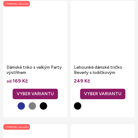
VÝPRODEJ SKLADU
Dámské triko s velkým Party
Lehounké dámské tričko
výstřihem
Beverly s lodičkovým
výstřihem
169 Kč
249 Kč
od
VÝPRODEJ SKLADU