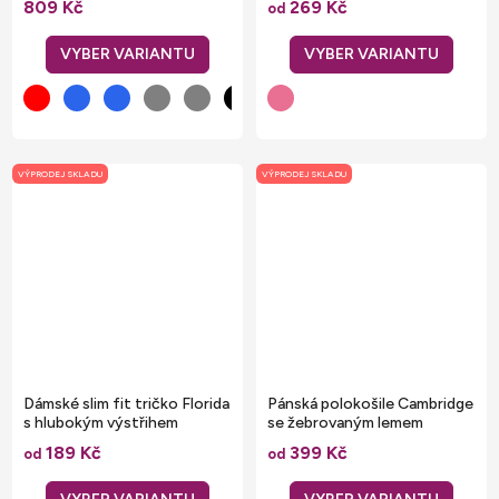
809 Kč
269 Kč
od
VÝPRODEJ SKLADU
VÝPRODEJ SKLADU
Dámské slim fit tričko Florida
Pánská polokošile Cambridge
s hlubokým výstřihem
se žebrovaným lemem
189 Kč
399 Kč
od
od