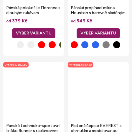
Pánská polokošile Florence s
Pánská propínací mikina
dlouhým rukávem
Houston s barevně sladěným
skrytým zipem
379 Kč
549 Kč
od
od
VÝPRODEJ SKLADU
VÝPRODEJ SKLADU
Pánské technicko-sportovní
Pletená čepice EVEREST s
tričko Runner s raglánovými
ohrnutím a modelovanou