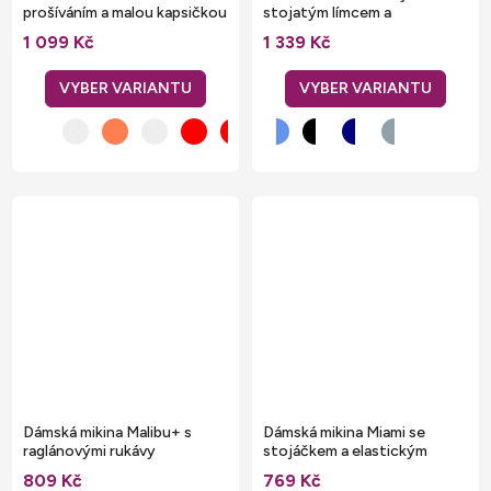
prošíváním a malou kapsičkou
stojatým límcem a
na zip
kontrastním lemováním
1 099 Kč
1 339 Kč
Dámská mikina Malibu+ s
Dámská mikina Miami se
raglánovými rukávy
stojáčkem a elastickým
žebrováním
809 Kč
769 Kč