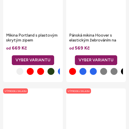
Mikina Portland s plastovým
Pánská mikina Hoover s
skrytým zipem
elastickým žebrováním na
manžetách a v pasu
669 Kč
569 Kč
od
od
VÝPRODEJ SKLADU
VÝPRODEJ SKLADU