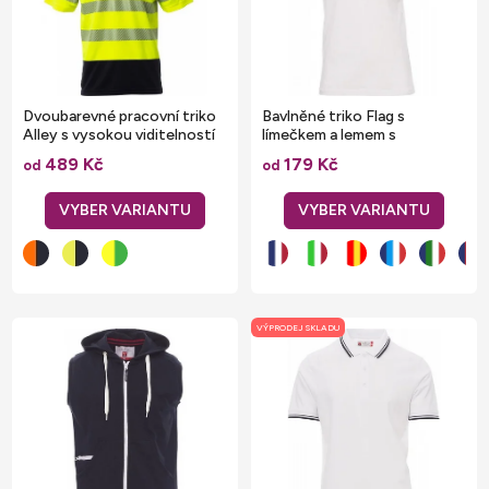
s
r
p
o
r
d
o
u
Dvoubarevné pracovní triko
Bavlněné triko Flag s
d
Alley s vysokou viditelností
límečkem a lemem s
k
kontrastní trikolórou
u
489 Kč
179 Kč
t
od
od
k
ů
t
ů
VÝPRODEJ SKLADU