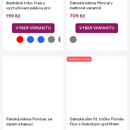
Bavlněné triko Free s
Dámská mikina Mistral v
vyztužovací páskou pro
melírové variantě
vyšší odolnost a pohodlí
199 Kč
709 Kč
VÝPRODEJ SKLADU
Pánská mikina Pontiac se
Dámské slim fit tričko Florida
zipem a kapucí
Fluo s hlubokým výstřihem