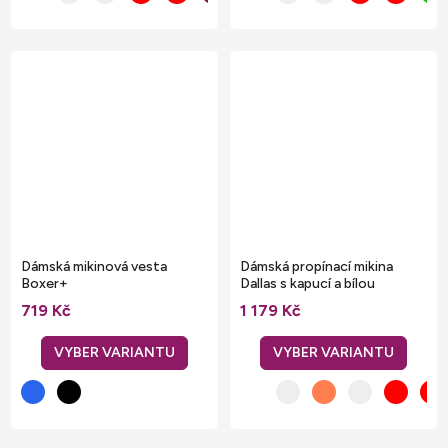
Dámská mikinová vesta
Dámská propínací mikina
Boxer+
Dallas s kapucí a bílou
stahovací šňůrkou
719 Kč
1 179 Kč