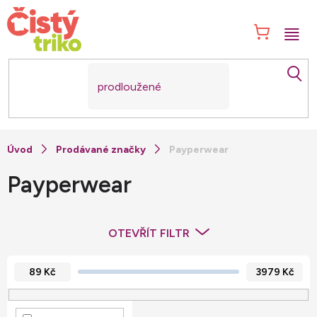
Přejít
na
NÁK
obsah
KOŠ
Prodávané značky
Payperwear
Payperwear
OTEVŘÍT FILTR
89
Kč
3979
Kč