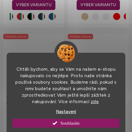
VÝPRODEJ SKLADU
VÝPRODEJ SKLADU
Chtěli bychom, aby se Vám na našem e-shopu
nakupovalo co nejlépe. Proto naše stránka
používá soubory cookies. Budeme rádi, pokud s
nimi budete souhlasit a umožníte nám
zprostředkovat Vám ještě lepší zážitek z
Reprezentativní
Tričko Cool z organické
nakupování. Více informací
zde
.
dvoubarevné triko
bavlny se spadlými rameny a
Corporate s kapsičkou na
širokým žebrovaným límcem
249 Kč
219 Kč
od
od
Nastavení
prsu
210 g/m
Souhlasím