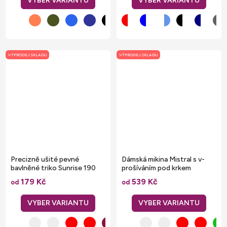
VÝPRODEJ SKLADU
VÝPRODEJ SKLADU
Precizně ušité pevné
Dámská mikina Mistral s v-
bavlněné triko Sunrise 190
prošíváním pod krkem
g/m
179 Kč
539 Kč
od
od