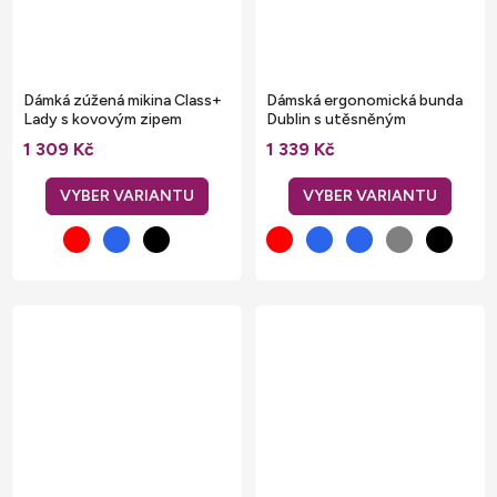
Dámká zúžená mikina Class+
Dámská ergonomická bunda
Lady s kovovým zipem
Dublin s utěsněným
celozipem
1 309 Kč
1 339 Kč