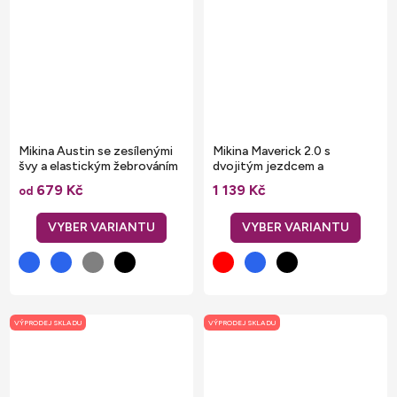
Mikina Austin se zesílenými
Mikina Maverick 2.0 s
švy a elastickým žebrováním
dvojitým jezdcem a
konstrastním lemem
679 Kč
1 139 Kč
od
VÝPRODEJ SKLADU
VÝPRODEJ SKLADU