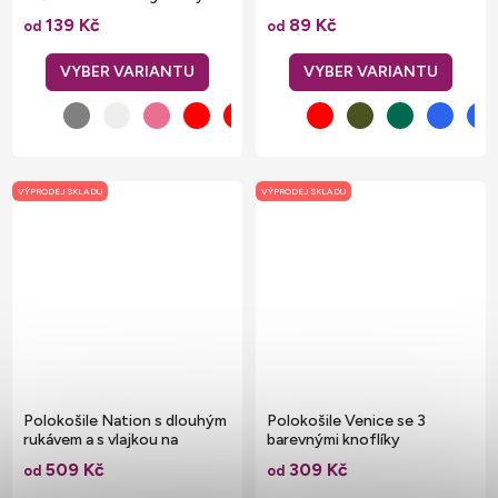
rukávy
přední části
139 Kč
89 Kč
od
od
VÝPRODEJ SKLADU
VÝPRODEJ SKLADU
Polokošile Nation s dlouhým
Polokošile Venice se 3
rukávem a s vlajkou na
barevnými knoflíky
límečku
509 Kč
309 Kč
od
od