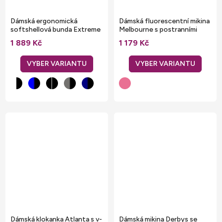
Dámská ergonomická
Dámská fluorescentní mikina
softshellová bunda Extreme
Melbourne s postranními
kapsami
1 889 Kč
1 179 Kč
Dámská klokanka Atlanta s v-
Dámská mikina Derbys se