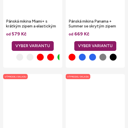
Pánská mikina Miami+ s
Pánská mikina Panama +
krátkým zipem a elastickým
Summer se skrytým zipem
žebrováním
579 Kč
669 Kč
od
od
VÝPRODEJ SKLADU
VÝPRODEJ SKLADU