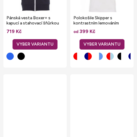
Pánská vesta Boxer+ s
Polokošile Skipper s
kapucí a stahovací šňůrkou
kontrastním lemováním
719 Kč
399 Kč
od