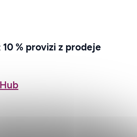
ž
10 % provizi z prodeje
 eHub