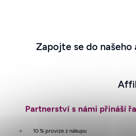
Zapojte se do našeho a
Aff
Partnerství s námi přináší 
10 % provize z nákupu