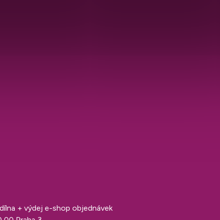
í dílna + výdej e-shop objednávek
0 00 Praha 3