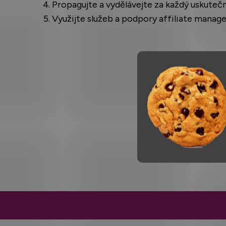
Propagujte a vydělávejte za každý uskuteč
Využijte služeb a podpory affiliate manag
Z