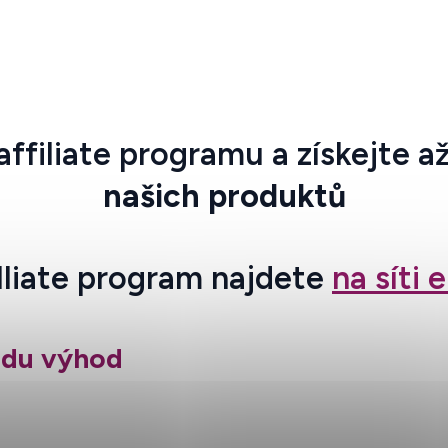
ffiliate programu a získejte a
našich produktů
illiate program najdete
na síti
řadu výhod