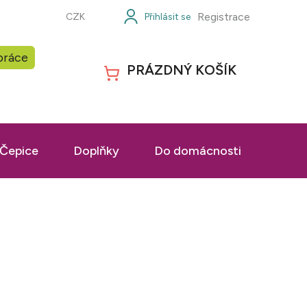
Registrace
CZK
práce
PRÁZDNÝ KOŠÍK
NÁKUPNÍ
KOŠÍK
Čepice
Doplňky
Do domácnosti
Prac