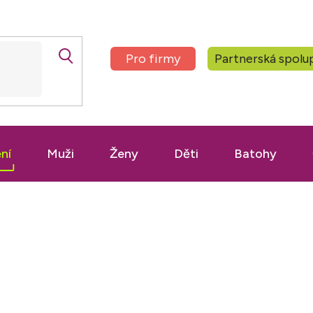
Pro firmy
Partnerská spolu
ní
Muži
Ženy
Děti
Batohy