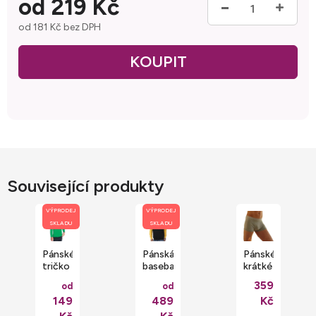
od
219 Kč
od
181 Kč
bez DPH
Měrná cena:
Související produkty
VÝPRODEJ
VÝPRODEJ
SKLADU
SKLADU
Pánské
Pánská
Pánské
tričko
baseballová
krátké
Monarch
klokánka
nohavičky,
359
od
od
s
s
dvojbalení,
149
489
Kč
dlouhým
kapucí
95%
rukávem
Just
bavlna