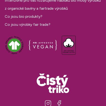
Intenzivně pro vás rozšiřujeme nabídku bio módy výrobků
z organické bavlny a fairtrade výrobků
Co jsou bio produkty?
Co jsou výrobky fair trade?