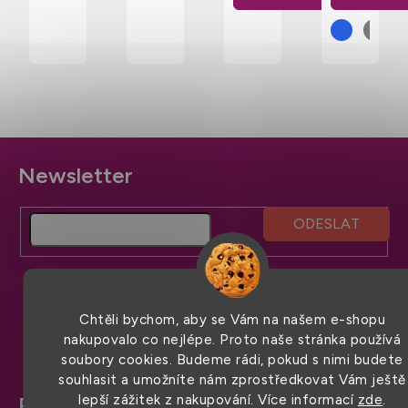
Z
á
p
a
t
í
Chtěli bychom, aby se Vám na našem e-shopu
nakupovalo co nejlépe. Proto naše stránka používá
soubory cookies. Budeme rádi, pokud s nimi budete
souhlasit a umožníte nám zprostředkovat Vám ještě
lepší zážitek z nakupování. Více informací
zde
.
Pro snadný nákup