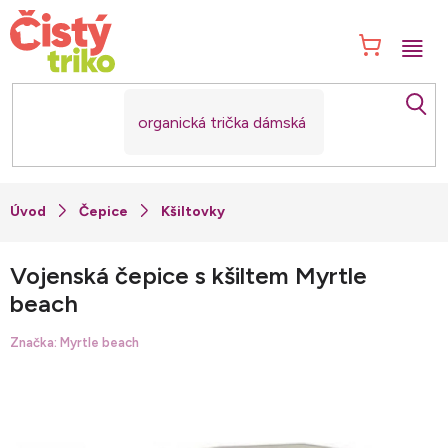
Přejít
na
NÁK
obsah
KOŠ
Čepice
Kšiltovky
Vojenská čepice s kšiltem Myrtle
beach
Značka:
Myrtle beach