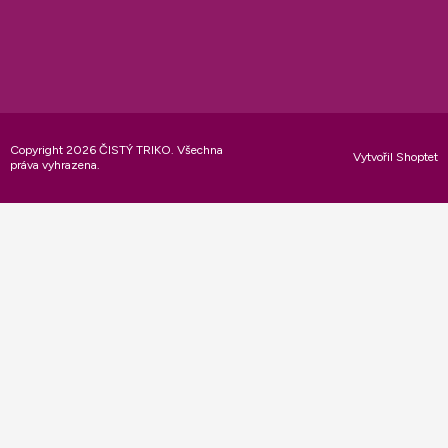
Copyright 2026
ČISTÝ TRIKO
. Všechna
Vytvořil Shoptet
práva vyhrazena.