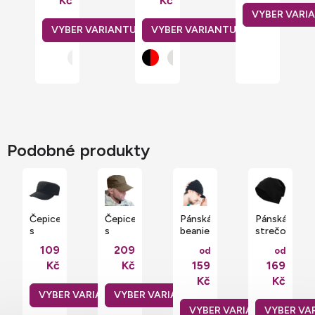
Kč
Kč
Hoods
Podobné produkty
Čepice
Čepice
Pánská
Pánská
s
s
beanie
strečová
kšiltem
kšiltem
čepice
čepice
109
209
od
od
Warrior
Urban
Walker
Jersey
Kč
Kč
159
169
cap
Trooper
s
Beanie
tvarovaným
Kč
Kč
kšiltem