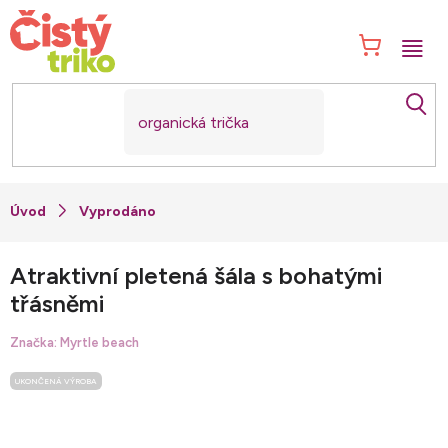
Přejít
na
NÁK
obsah
KOŠ
Vyprodáno
Atraktivní pletená šála s bohatými
třásněmi
Značka:
Myrtle beach
UKONČENÁ VÝROBA