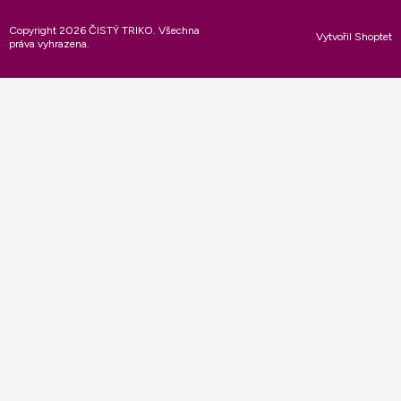
Copyright 2026
ČISTÝ TRIKO
. Všechna
Vytvořil Shoptet
práva vyhrazena.