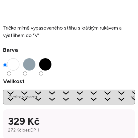
Tričko mírně vypasovaného střihu s krátkým rukávem a
výstřihem do "V".
Barva
Velikost
329 Kč
272 Kč bez DPH
Měrná cena: