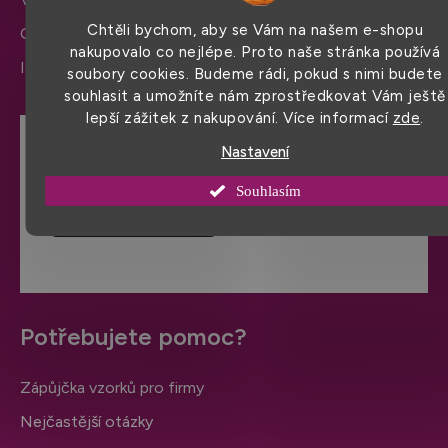
Chtěli bychom, aby se Vám na našem e-shopu
Ochrana osobních údajů
nakupovalo co nejlépe. Proto naše stránka používá
Informace a nastavení cookies
soubory cookies. Budeme rádi, pokud s nimi budete
souhlasit a umožníte nám zprostředkovat Vám ještě
lepší zážitek z nakupování. Více informací
zde
.
Nastavení
Hodnocení obchodu
Souhlasím
VÍCE HODNOCENÍ
Potřebujete pomoc?
Zápůjčka vzorků pro firmy
Nejčastější otázky