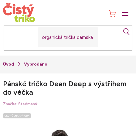
Přejít
na
NÁK
obsah
KOŠ
Vyprodáno
Pánské tričko Dean Deep s výstřihem
do véčka
Značka:
Stedman®
UKONČENÁ VÝROBA