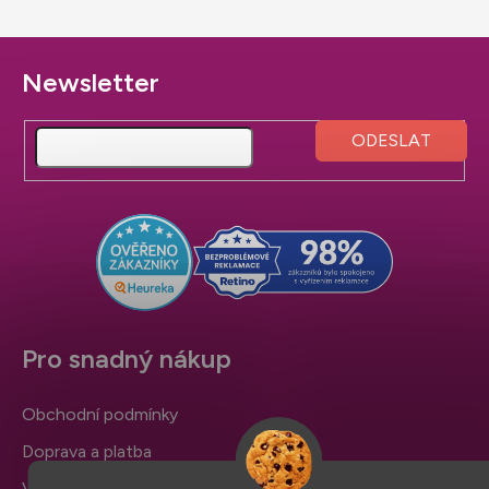
Z
á
p
a
t
í
Pro snadný nákup
Obchodní podmínky
Doprava a platba
Výměna zboží a reklamace