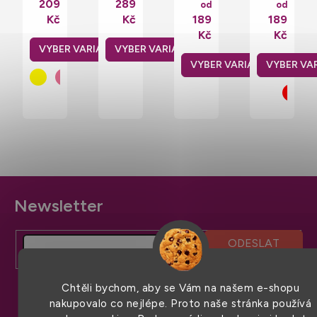
209
289
od
od
tričko
James
do
pod
Kč
Kč
189
189
z
do
véčka
košili
polybavlny
véčka
Build
do
Kč
Kč
nejen
Stedman
Your
véčka
na
Brand
Gildan
sublimaci
140
SoftStyle
g/m
150
g/m
Z
á
p
a
t
Chtěli bychom, aby se Vám na našem e-shopu
í
nakupovalo co nejlépe. Proto naše stránka používá