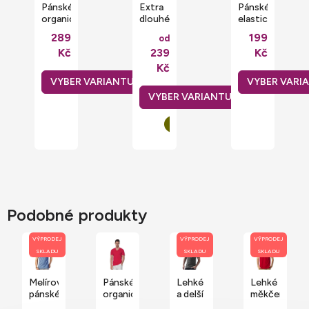
Pánské
Extra
Pánské
organické
dlouhé
elastické
tričko
pánské
tričko
289
199
od
James
bavlněné
Slim-
Kč
239
Kč
do
triko
Fit
véčka
Build
Fruit
Kč
Stedman
Your
of the
Brand
Loom
Podobné produkty
VÝPRODEJ
VÝPRODEJ
VÝPRODEJ
SKLADU
SKLADU
SKLADU
Melírové
Pánské
Lehké
Lehké
pánské
organické
a delší
měkčené
HD
tričko
tričko
tričko