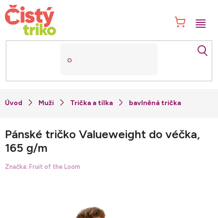
Přejít
na
NÁK
obsah
KOŠ
Muži
Trička a tílka
bavlněná trička
Pánské tričko Valueweight do véčka,
165 g/m
Značka:
Fruit of the Loom