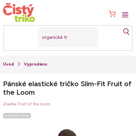
Přejít
na
NÁK
obsah
KOŠ
Vyprodáno
Pánské elastické tričko Slim-Fit Fruit of
the Loom
Značka:
Fruit of the Loom
UKONČENÁ VÝROBA