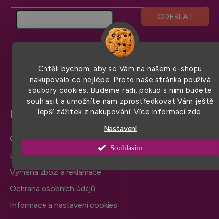
á
p
a
t
í
Chtěli bychom, aby se Vám na našem e-shopu
nakupovalo co nejlépe. Proto naše stránka používá
soubory cookies. Budeme rádi, pokud s nimi budete
souhlasit a umožníte nám zprostředkovat Vám ještě
Pro snadný nákup
lepší zážitek z nakupování. Více informací
zde
.
Nastavení
Obchodní podmínky
Souhlasím
Doprava a platba
Výměna zboží a reklamace
Ochrana osobních údajů
Informace a nastavení cookies