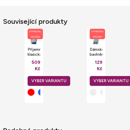
Související produkty
VÝPRODEJ
VÝPRODEJ
SKLADU
SKLADU
Příjemná
Dámské
klasická
bavlněné
mikina
měkčené
509
129
Stedman
tričko
Kč
Kč
přes
Slim
hlavu
fit
Russell