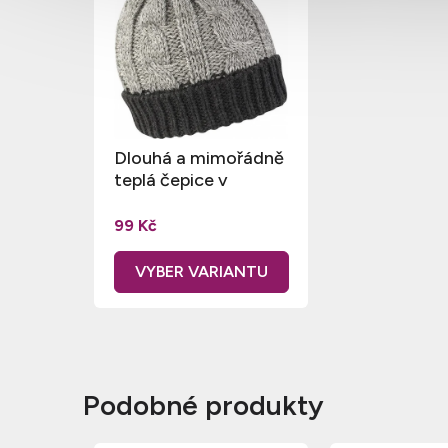
Dlouhá a mimořádně
teplá čepice v
odstínech šedi
99 Kč
Podobné produkty