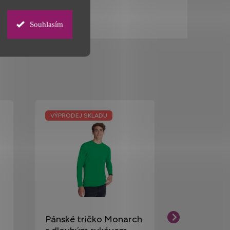
Souhlasím
VÝPRODEJ SKLADU
VÝPRODEJ S
Pánské tričko Monarch
Extra dlo