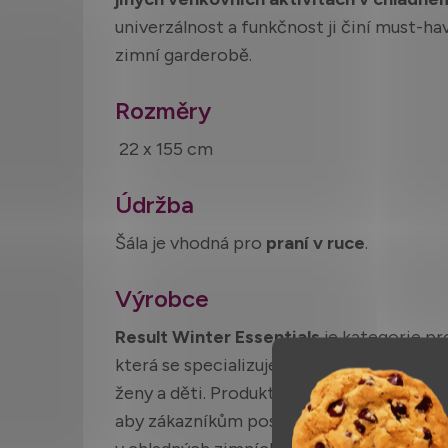
univerzálnost a funkčnost ji činí must-h
zimní garderobě.
Rozměry
22 x 155 cm
Údržba
Šála je vhodná pro
praní v ruce
.
Výrobce
Result Winter Essentials
je kategorie pr
která se specializuje na zimní oblečení a
ženy a děti. Produkty Result Winter Essen
aby zákazníkům poskytovaly vysokou úro