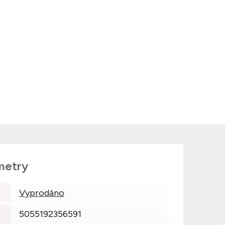
metry
Vyprodáno
5055192356591