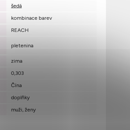
šedá
kombinace barev
REACH
pletenina
zima
0,303
Čína
doplňky
muži, ženy