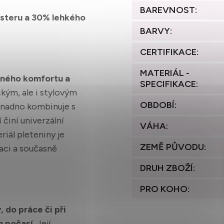
BAREVNOST
:
steru a 30% lehkého
BARVY
:
CERTIFIKACE
:
MATERIÁL -
lného komfortu a
SPECIFIKACE
:
ckým, ale i stylovým
OBDOBÍ
:
snadno kombinuje s
 činí univerzální
VÁHA
:
riál pleteniny je
ZEMĚ PŮVODU
:
laci a současně
DRUH ZBOŽÍ
:
PRO KOHO
:
 do práce či při
m počasí
. Její