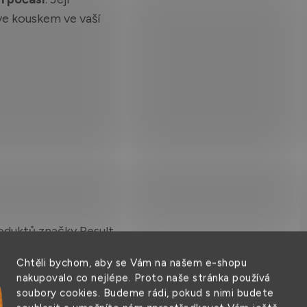
ave kouskem ve vaší
oduktů značky Result,
 doplňky pro muže,
Chtěli bychom, aby se Vám na našem e-shopu
tials jsou navrženy tak,
nakupovalo co nejlépe. Proto naše stránka používá
veň ochrany a pohodlí
soubory cookies. Budeme rádi, pokud s nimi budete