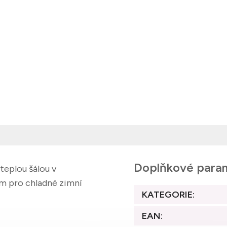
Doplňkové para
eplou šálou v
em pro chladné zimní
KATEGORIE
:
EAN
: