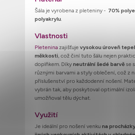
Šála je vyrobena z pleteniny -
70% polye
polyakrylu
.
Vlastnosti
Pletenina
zajišťuje
vysokou úroveň tepe
měkkosti
, což činí tuto šálu nejen prakti
doplňkem. Díky
neutrální šedé barvě
se 
různými barvami a styly oblečení, což z ní
příslušenství pro každodenní nošení. Mate
vybrán tak, aby poskytoval optimální izo
umožňoval tělu dýchat.
Využití
Je ideální pro nošení venku
na procházky,
jiných venkovních aktivitách v chladné