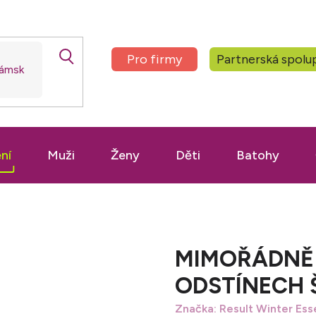
Pro firmy
Partnerská spolu
ní
Muži
Ženy
Děti
Batohy
MIMOŘÁDNĚ 
ODSTÍNECH Š
Značka:
Result Winter Ess