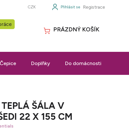
Registrace
CZK
práce
PRÁZDNÝ KOŠÍK
NÁKUPNÍ
KOŠÍK
Čepice
Doplňky
Do domácnosti
Prac
TEPLÁ ŠÁLA V
EDI 22 X 155 CM
entials