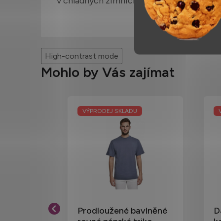
v chladných zimních měsících.
High-contrast mode
Mohlo by Vás zajímat
U
VÝPRODEJ SKLADU
 Super
Prodloužené bavlněné
D