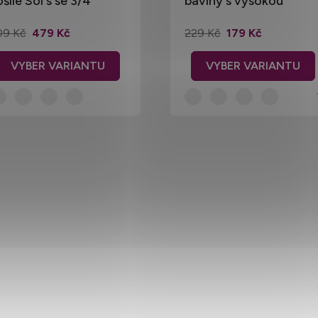
šile Sol's se 3/4
bavlny s vysokou
ukávy
gramáží 215 g/m
09 Kč
479 Kč
229 Kč
179 Kč