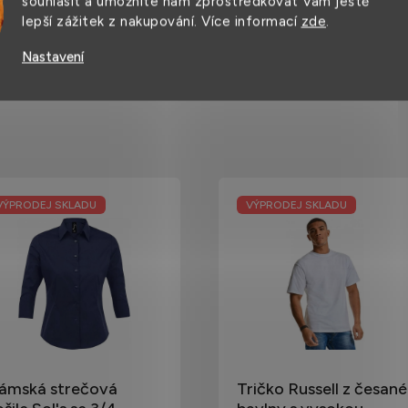
souhlasit a umožníte nám zprostředkovat Vám ještě
lepší zážitek z nakupování. Více informací
zde
.
Nastavení
VÝPRODEJ SKLADU
VÝPRODEJ SKLADU
ámská strečová
Tričko Russell z česané