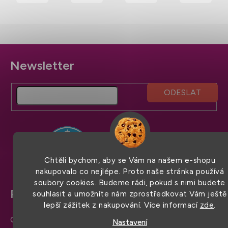
Z
á
p
a
t
í
Chtěli bychom, aby se Vám na našem e-shopu
nakupovalo co nejlépe. Proto naše stránka používá
soubory cookies. Budeme rádi, pokud s nimi budete
Pro snadný nákup
souhlasit a umožníte nám zprostředkovat Vám ještě
lepší zážitek z nakupování. Více informací
zde
.
Obchodní podmínky
Nastavení