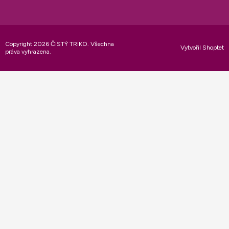
Copyright 2026
ČISTÝ TRIKO
. Všechna
Vytvořil Shoptet
práva vyhrazena.