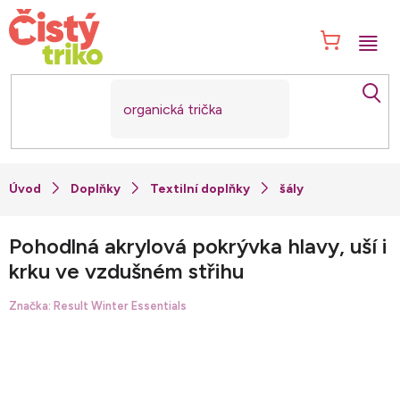
Přejít
na
NÁK
obsah
KOŠ
Doplňky
Textilní doplňky
šály
Pohodlná akrylová pokrývka hlavy, uší i
krku ve vzdušném střihu
Značka:
Result Winter Essentials