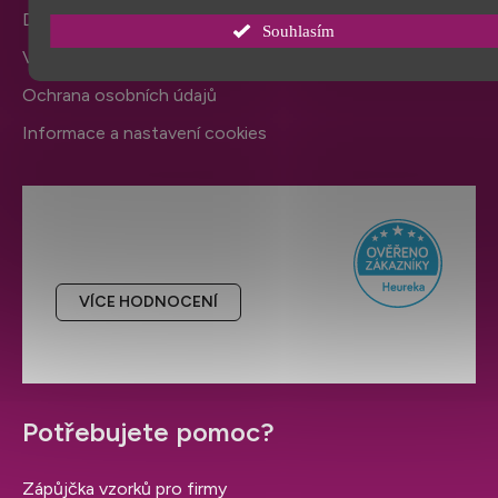
Doprava a platba
Souhlasím
Výměna zboží a reklamace
Ochrana osobních údajů
Informace a nastavení cookies
Hodnocení obchodu
VÍCE HODNOCENÍ
Potřebujete pomoc?
Zápůjčka vzorků pro firmy