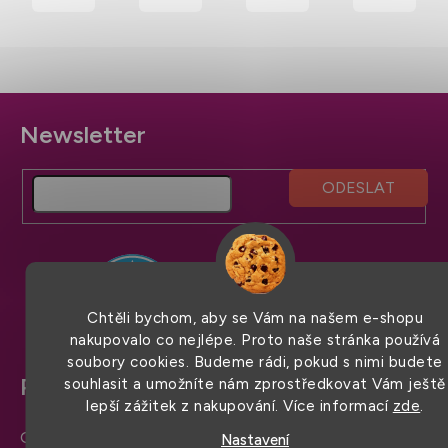
g/m
Z
á
p
a
t
í
Chtěli bychom, aby se Vám na našem e-shopu
nakupovalo co nejlépe. Proto naše stránka používá
soubory cookies. Budeme rádi, pokud s nimi budete
Pro snadný nákup
souhlasit a umožníte nám zprostředkovat Vám ještě
lepší zážitek z nakupování. Více informací
zde
.
Obchodní podmínky
Nastavení