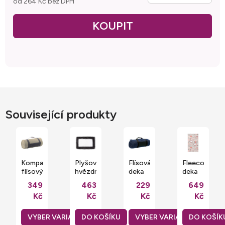
od
264 Kč
bez DPH
Měrná cena:
Související produkty
Kompaktní
Plyšová
Flísová
Fleecová
flísový
hvězdná
deka
deka
cestovní
obdélníková
Winchester
LOVE
349
463
229
649
pléd
deka
s
se
Kč
Kč
Kč
Kč
150 x
pro
nylonovým
zamilovaným
120
sublimaci
popruhem
potiskem
cm
150 x
DO KOŠÍKU
DO KOŠÍK
100