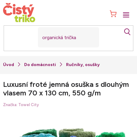
Přejít
na
NÁK
obsah
KOŠ
Do domácnosti
Ručníky, osušky
Luxusní froté jemná osuška s dlouhým
vlasem 70 x 130 cm, 550 g/m
Značka:
Towel City