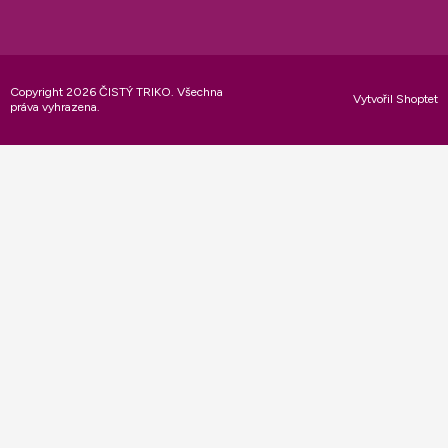
Copyright 2026
ČISTÝ TRIKO
. Všechna
Vytvořil Shoptet
práva vyhrazena.