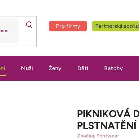
Pro firmy
Partnerská spolu
ní
Muži
Ženy
Děti
Batohy
PIKNIKOVÁ 
PLSTNATĚNÍ 
Značka:
Printwear