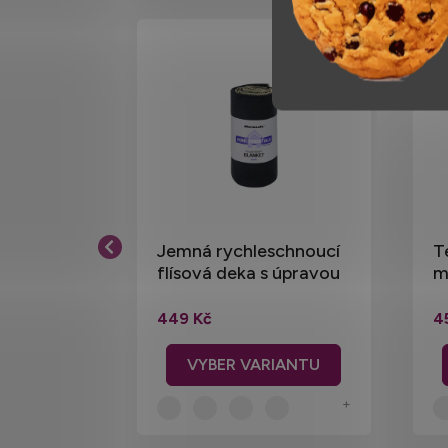
deka pro
Jemná rychleschnoucí
T
 x 152 cm
flísová deka s úpravou
m
proti plstnatění
x
449 Kč
4
ku
+