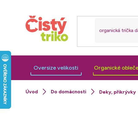
Přejít
na
obsah
Oversize velikosti
Organické obleče
Do domácnosti
Deky, přikrývky