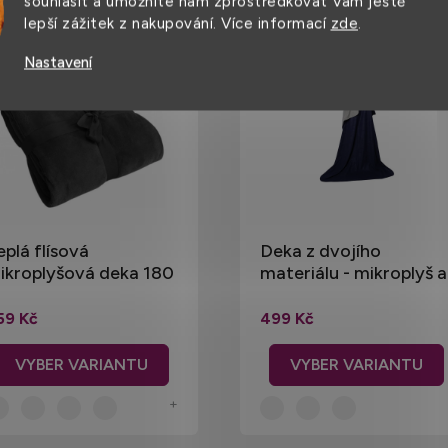
souhlasit a umožníte nám zprostředkovat Vám ještě
lepší zážitek z nakupování. Více informací
zde
.
Nastavení
eplá flísová
Deka z dvojího
ikroplyšová deka 180
materiálu - mikroplyš a
 130 cm, 300 g/m
flís, 180 x 130 cm
59 Kč
499 Kč
+