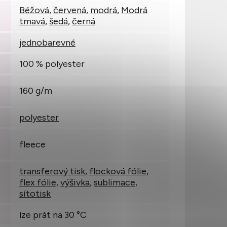
Béžová
,
červená
,
modrá
,
Modrá
tmavá
,
šedá
,
černá
jednobarevné
100 % polyester
160 g/m
polyester
fleece
transferový tisk
,
flocková fólie
,
flex fólie
,
výšivka
,
sublimace
,
sítotisk
lze prát na 30 °C