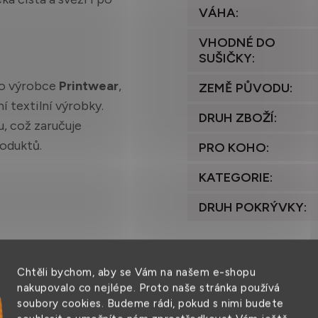
VÁHA
:
VHODNÉ DO
SUŠIČKY
:
o výrobce
Printwear
,
ZEMĚ PŮVODU
:
í textilní výrobky.
DRUH ZBOŽÍ
:
u, což zaručuje
roduktů.
PRO KOHO
:
KATEGORIE
:
DRUH POKRÝVKY
:
Chtěli bychom, aby se Vám na našem e-shopu
nakupovalo co nejlépe. Proto naše stránka používá
soubory cookies. Budeme rádi, pokud s nimi budete