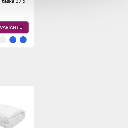
 taška 37 x
cm