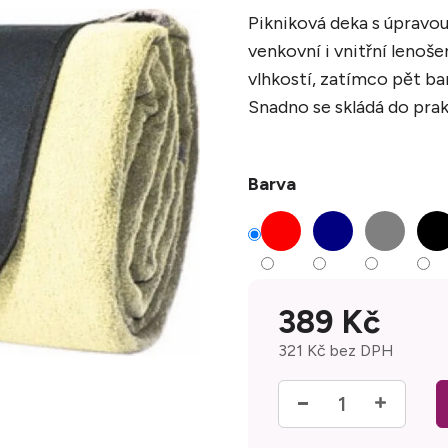
Pikniková deka s úpravou 
venkovní i vnitřní lenoš
vlhkostí, zatímco pět ba
Snadno se skládá do prak
Barva
389 Kč
321 Kč bez DPH
Měrná cena: