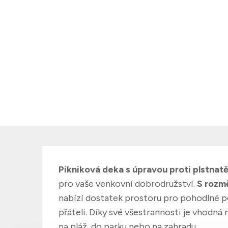
Pikniková deka s úpravou proti plstnatě
pro vaše venkovní dobrodružství.
S rozmě
nabízí dostatek prostoru pro pohodlné p
přáteli. Díky své všestrannosti je vhodná n
na pláž, do parku nebo na zahradu.