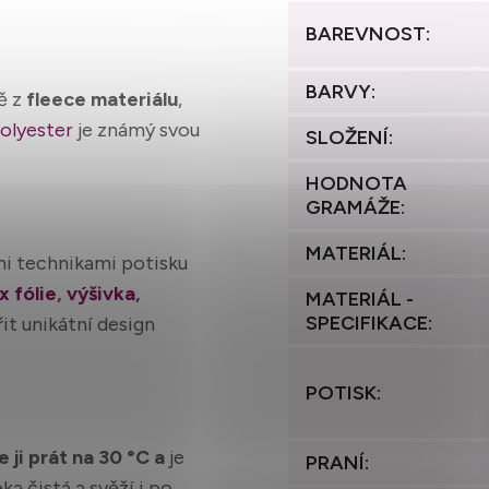
BAREVNOST
:
BARVY
:
ě z
fleece materiálu
,
olyester
je známý svou
SLOŽENÍ
:
HODNOTA
GRAMÁŽE
:
MATERIÁL
:
mi technikami potisku
x fólie
,
výšivka
,
MATERIÁL -
SPECIFIKACE
:
t unikátní design
POTISK
:
e ji prát na 30 °C a
je
PRANÍ
:
ka čistá a svěží i po