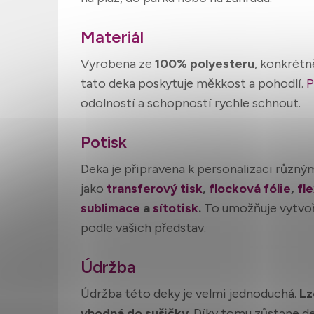
Materiál
Vyrobena ze
100% polyesteru
, konkrétn
tato deka poskytuje měkkost a pohodlí.
P
odolností a schopností rychle schnout.
Potisk
Deka je připravena k personalizaci různý
jako
transferový tisk
,
flocková fólie
,
fle
sublimace
a
sítotisk
.
To umožňuje vytvoři
podle vašich představ.
Údržba
Údržba této deky je velmi jednoduchá.
Lz
vhodná do sušičky
. Díky tomu zůstane de