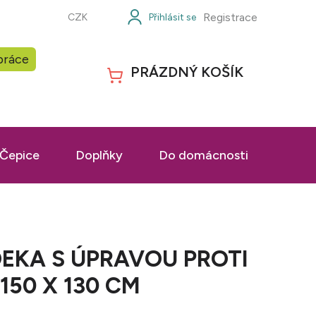
Registrace
CZK
práce
PRÁZDNÝ KOŠÍK
NÁKUPNÍ
KOŠÍK
Čepice
Doplňky
Do domácnosti
Prac
DEKA S ÚPRAVOU PROTI
150 X 130 CM