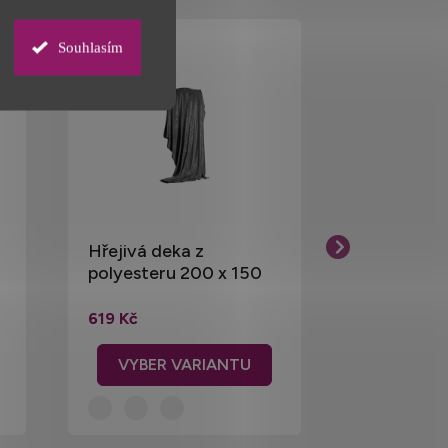
Souhlasím
Hřejivá deka z
Plyšová d
polyesteru 200 x 150
cm s foto
cm
619 Kč
499 Kč