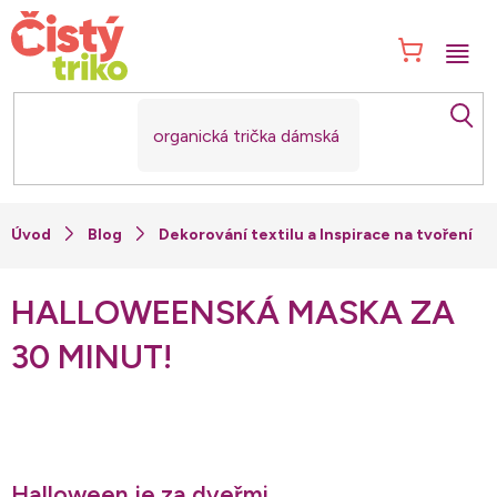
Přejít
na
NÁK
obsah
KOŠ
Blog
Dekorování textilu a Inspirace na tvoření
HALLOWEENSKÁ MASKA ZA
30 MINUT!
Halloween je za dveřmi
...