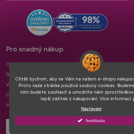
t
í
Pro snadný nákup
Obchodní podmínky
Doprava a platba
Chtěli bychom, aby se Vám na našem e-shopu nakupov
Výměna zboží a reklamace
Proto naše stránka používá soubory cookies. Budeme
nimi budete souhlasit a umožníte nám zprostředko
Ochrana osobních údajů
lepší zážitek z nakupování. Více informací
Informace a nastavení cookies
Nastavení
Souhlasím
Hodnocení obchodu