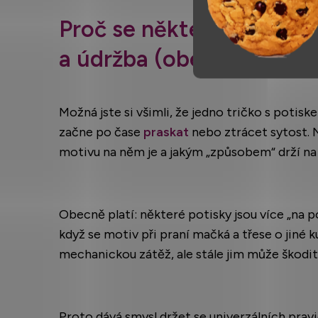
Proč se některé potisky c
a údržba (obecně)
Možná jste si všimli, že jedno tričko s potis
začne po čase
praskat
nebo ztrácet sytost. Ne
motivu na něm je a jakým „způsobem“ drží na 
Obecně platí: některé potisky jsou více „na po
když se motiv při praní mačká a třese o jiné ku
mechanickou zátěž, ale stále jim může škodit
Proto dává smysl držet se univerzálních pravid