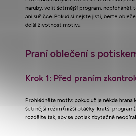
naruby, volit šetrnější program, nepřehánět 
ani sušičce. Pokud si nejste jistí, berte oble
delší životnost motivu.
Praní oblečení s potiske
Krok 1: Před praním zkontrolu
Prohlédněte motiv: pokud už je někde hrana 
šetrnější režim (nižší otáčky, kratší program
rozdělte tak, aby se potisk zbytečně neodíral