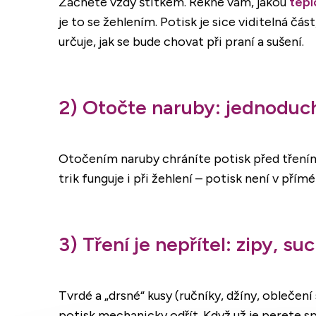
Začněte vždy štítkem. Řekne vám, jakou
tepl
je to se žehlením. Potisk je sice viditelná část
určuje, jak se bude chovat při praní a sušení.
2) Otočte naruby: jednoduc
Otočením naruby chráníte potisk před třením 
trik funguje i při žehlení – potisk není v pří
3) Tření je nepřítel: zipy, su
Tvrdé a „drsné“ kusy (ručníky, džíny, oblečen
potisk mechanicky odřít. Když už je perete sp