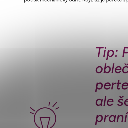
Tip:
obleč
perte
ale š
pran