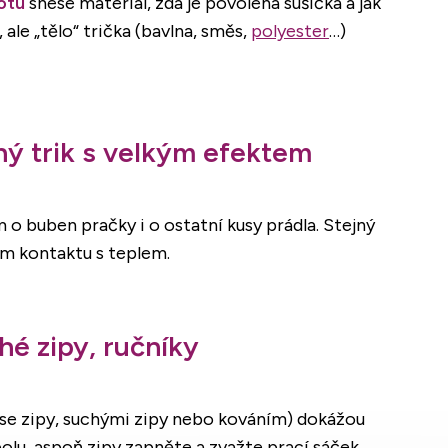
otu
snese materiál, zda je povolená sušička a jak
, ale „tělo“ trička (bavlna, směs,
polyester
…)
hý trik s velkým efektem
o buben pračky i o ostatní kusy prádla. Stejný
mém kontaktu s teplem.
ché zipy, ručníky
í se zipy, suchými zipy nebo kováním) dokážou
olu, aspoň zipy zapněte a zvažte prací sáček.