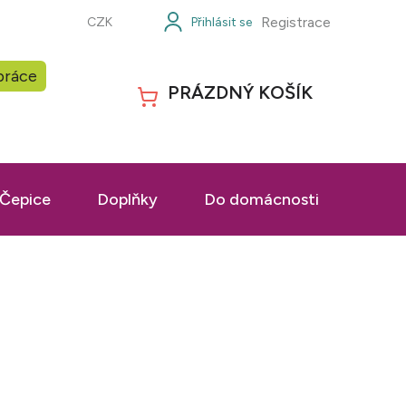
Registrace
CZK
práce
PRÁZDNÝ KOŠÍK
NÁKUPNÍ
KOŠÍK
Čepice
Doplňky
Do domácnosti
Prac