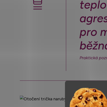
teplo
agres
pro m
běžná
Praktická po