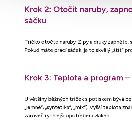
Krok 2: Otočit naruby, zapno
sáčku
Tričko otočte naruby. Zipy a druky zapněte, s
Pokud máte prací sáček, je to skvělý „štít“ pro
Krok 3: Teplota a program – 
U většiny běžných triček s potiskem bývá b
„jemné“, „syntetika“, „mix“). Vyšší teplota 
zároveň rychlejší opotřebení vláken.