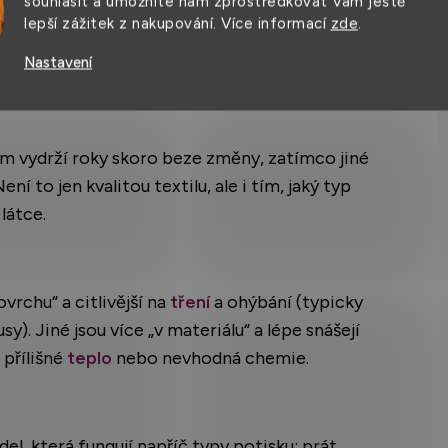
souhlasit a umožníte nám zprostředkovat Vám ještě
lepší zážitek z nakupování. Více informací
zde
.
hovají jinak: typy potisku
Nastavení
kem vydrží roky skoro beze změny, zatímco jiné
ní to jen kvalitou textilu, ale i tím, jaký typ
látce.
vrchu“ a citlivější na
tření
a ohýbání (typicky
sy). Jiné jsou více „v materiálu“ a lépe snášejí
 přílišné
teplo
nebo nevhodná chemie.
el, která fungují napříč typy potisku: prát