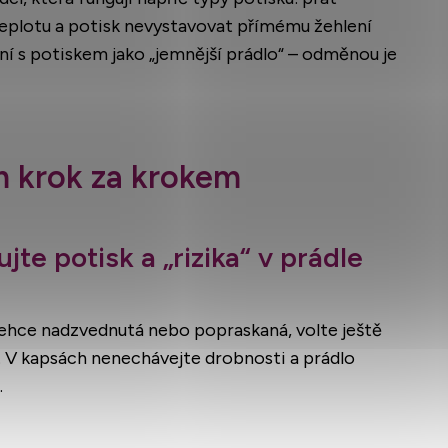
teplotu a potisk nevystavovat přímému žehlení
čení s potiskem jako „jemnější prádlo“ – odměnou je
m krok za krokem
jte potisk a „rizika“ v prádle
lehce nadzvednutá nebo popraskaná, volte ještě
). V kapsách nenechávejte drobnosti a prádlo
.