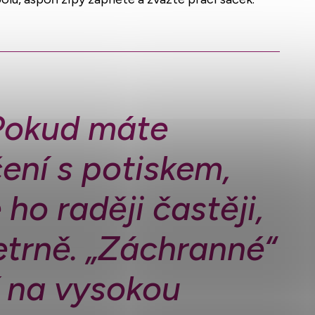
 Pokud máte
ení s potiskem,
 ho raději častěji,
etrně. „Záchranné“
í na vysokou