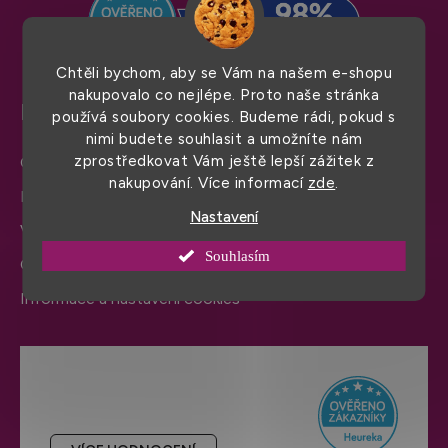
í
Chtěli bychom, aby se Vám na našem e-shopu
nakupovalo co nejlépe. Proto naše stránka
Pro snadný nákup
používá soubory cookies. Budeme rádi, pokud s
nimi budete souhlasit a umožníte nám
zprostředkovat Vám ještě lepší zážitek z
Obchodní podmínky
nakupování. Více informací
zde
.
Doprava a platba
Nastavení
Výměna zboží a reklamace
Souhlasím
Ochrana osobních údajů
Informace a nastavení cookies
Hodnocení obchodu