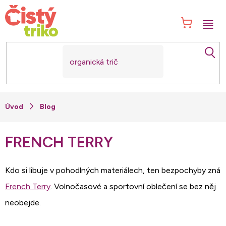
Přejít
na
NÁK
obsah
KOŠ
Blog
FRENCH TERRY
Kdo si libuje v pohodlných materiálech, ten bezpochyby zná
French Terry
. Volnočasové a sportovní oblečení se bez něj
neobejde.