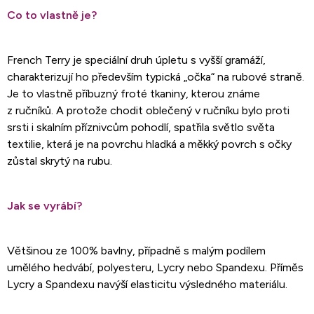
Co to vlastně je?
French Terry je speciální druh úpletu s vyšší gramáží,
charakterizují ho především typická „očka“ na rubové straně.
Je to vlastně příbuzný froté tkaniny, kterou známe
z ručníků. A protože chodit oblečený v ručníku bylo proti
srsti i skalním příznivcům pohodlí, spatřila světlo světa
textilie, která je na povrchu hladká a měkký povrch s očky
zůstal skrytý na rubu.
Jak se vyrábí?
Většinou ze 100% bavlny, případně s malým podílem
umělého hedvábí, polyesteru, Lycry nebo Spandexu. Příměs
Lycry a Spandexu navýší elasticitu výsledného materiálu.