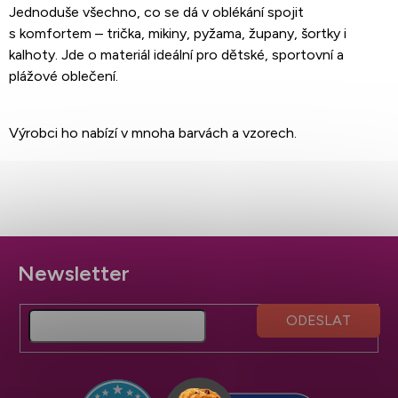
Jednoduše všechno, co se dá v oblékání spojit
s komfortem – trička, mikiny, pyžama, župany, šortky i
kalhoty. Jde o materiál ideální pro dětské, sportovní a
plážové oblečení.
Výrobci ho nabízí v mnoha barvách a vzorech.
Z
á
p
a
t