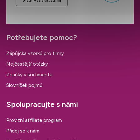
VÍCE HODNOCENÍ
Potřebujete pomoc?
Zápůjčka vzorků pro firmy
Nejčastější otázky
Značky v sortimentu
Slovníček pojmů
Spolupracujte s námi
Provizní affiliate program
Přidej se k nám