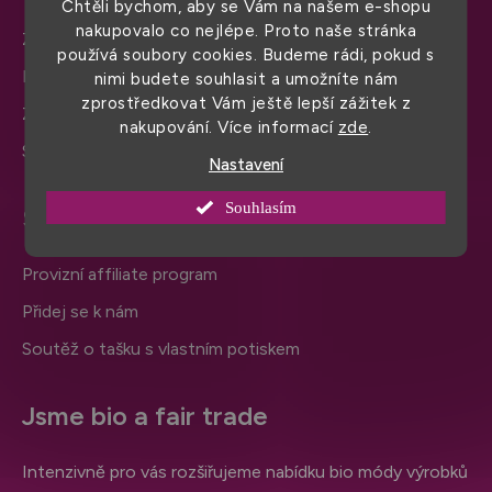
Chtěli bychom, aby se Vám na našem e-shopu
nakupovalo co nejlépe. Proto naše stránka
Zápůjčka vzorků pro firmy
používá soubory cookies. Budeme rádi, pokud s
Nejčastější otázky
nimi budete souhlasit a umožníte nám
zprostředkovat Vám ještě lepší zážitek z
Značky v sortimentu
nakupování. Více informací
zde
.
Slovníček pojmů
Nastavení
Souhlasím
Spolupracujte s námi
Provizní affiliate program
Přidej se k nám
Soutěž o tašku s vlastním potiskem
Jsme bio a fair trade
Intenzivně pro vás rozšiřujeme nabídku bio módy výrobků