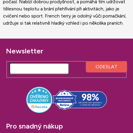
počasí. Nabízí dobrou prodyšnost, a pomáhá tím udržovat
tělesnou teplotu a brání přehřívání při aktivitách, jako je
cvičení nebo sport. French terry je odolný vůči pomačkání,
udržuje si tak relativně hladký vzhled i po několika praních.
Z
á
p
a
t
í
Pro snadný nákup