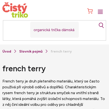
Přejít
na
NÁK
obsah
KOŠ
Slovník pojmů
french terry
french terry
French terry je druh pleteného materiálu, který se často
používá při výrobě oděvů a doplňků. Charakteristickým
rysem french terry je struktura smyček na vnitřní straně
látky, která pomáhá zvýšit izolační schopnosti materiálu. To
z něj činí ideální volbu pro oděvy pro chladnější