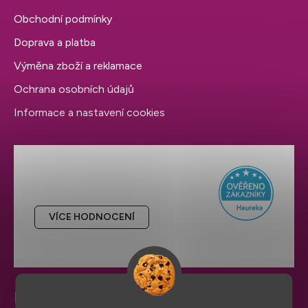
Obchodní podmínky
Doprava a platba
Výměna zboží a reklamace
Ochrana osobních údajů
Informace a nastavení cookies
Hodnocení obchodu
VÍCE HODNOCENÍ
Potřebujete pomoc?