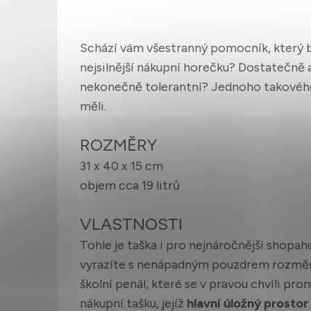
Schází vám všestranný pomocník, který by
nejsilnější nákupní horečku? Dostatečně 
nekonečně tolerantní? Jednoho takovéh
měli.
ROZMĚRY
31 x 40 x 15 cm
objem cca 19 litrů
VLASTNOSTI
Tohle je taška i pro nejnáročnější shopah
vyrazíte s nenápadným pouzdrem rozměr
školní penál, které se v pravou chvíli pr
nákupní tašku, jejíž
hlavní úložný prostor