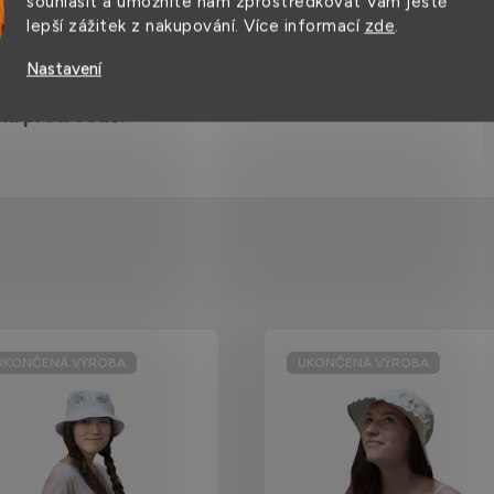
souhlasit a umožníte nám zprostředkovat Vám ještě
lepší zážitek z nakupování. Více informací
zde
.
Nastavení
ou pevností,
ná proti vodě.
UKONČENÁ VÝROBA
UKONČENÁ VÝROBA