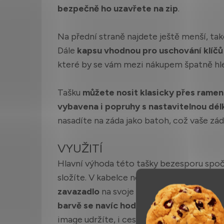
bezpečně ho uzavřete na zip
.
Na přední straně najdete ještě menší, tak
Dále
kapsu vhodnou pro uschování klíčů
které by se vám mezi nákupem špatně hle
Tašku
můžete nosit klasicky přes ramen
vybavena i popruhy s nastavitelnou dél
nasadíte na záda jako batoh, což vaše z
VYUŽITÍ
Hlavní výhoda této tašky bezesporu spočí
složíte. V kabelce nezabere moc místa a
zavazadlo
na svoje nákupy kdykoliv po ru
barvě se navíc hodí k jakémukoliv obleč
image udržíte, i cestou ze supermarketu.