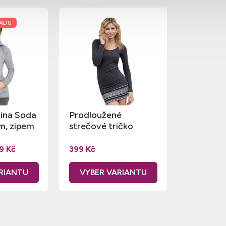
LADU
ina Soda
Prodloužené
m, zipem
strečové tričko
TeeJays s dlouhým
rukávem
9 Kč
399 Kč