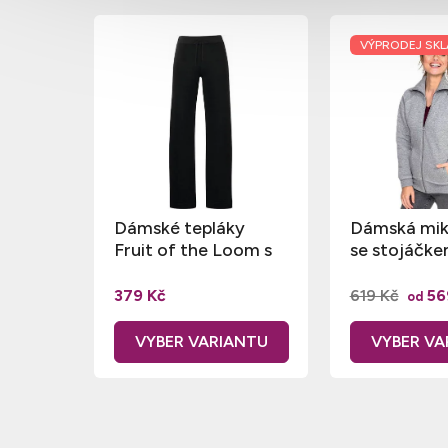
VÝPRODEJ SK
Dámské tepláky
Dámská mik
Fruit of the Loom s
se stojáčke
otevřeným lemem
a náplety
379 Kč
619 Kč
56
od