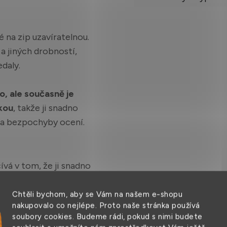
é na zip uzavíratelnou.
a jiných drobností,
daly.
o, ale současně je
kou
, takže ji snadno
áda bezpochyby ocení.
vá v tom, že ji snadno
 vy tak máte
prostorné
ce.
Díky univerzální
Chtěli bychom, aby se Vám na našem e-shopu
nakupovalo co nejlépe. Proto naše stránka používá
ení
, takže si svou
soubory cookies. Budeme rádi, pokud s nimi budete