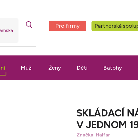
Pro firmy
Partnerská spolu
ní
Muži
Ženy
Děti
Batohy
SKLÁDACÍ N
V JEDNOM 19
Značka:
Halfar