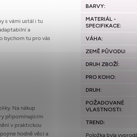
BARVY
:
MATERIÁL -
 s vámi ustál i tu
SPECIFIKACE
:
adaptabilní a
o bychom tu pro vás
VÁHA
:
ZEMĚ PŮVODU
:
DRUH ZBOŽÍ
:
PRO KOHO
:
DRUH
:
POŽADOVANÉ
oliky. Na nákup
VLASTNOSTI
:
y připomínajícím
TREND
:
omění v praktickou
pojme hodně věcí a
Položka byla vyprod