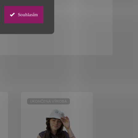
Souhlasím
UKONČENÁ VÝROBA