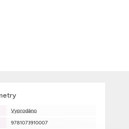
metry
Vyprodáno
9781073910007