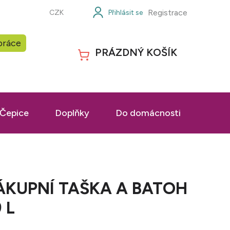
Registrace
CZK
práce
PRÁZDNÝ KOŠÍK
NÁKUPNÍ
KOŠÍK
Čepice
Doplňky
Do domácnosti
Prac
ÁKUPNÍ TAŠKA A BATOH
 L