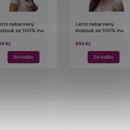
etní nebarvený
Letní nebarvený
lobouk ze 100% lnu
klobouk ze 100% lnu
18)
(5)
99 Kč
899 Kč
Do košíku
Do košíku