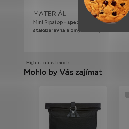
MATERIÁL
Mini Ripstop -
speciální
tkanina
s vysok
stálobarevná a omyvatelná, tudíž i odol
High-contrast mode
Mohlo by Vás zajímat
U