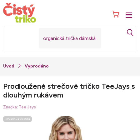
Přejít
na
NÁK
obsah
KOŠ
Vyprodáno
Prodloužené strečové tričko TeeJays s
dlouhým rukávem
Značka:
Tee Jays
UKONČENÁ VÝROBA