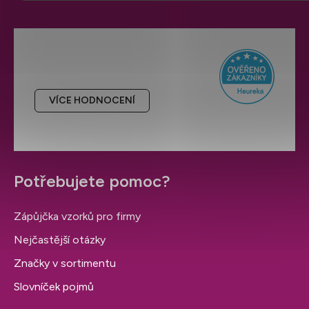
Hodnocení obchodu
VÍCE HODNOCENÍ
Potřebujete pomoc?
Zápůjčka vzorků pro firmy
Nejčastější otázky
Značky v sortimentu
Slovníček pojmů