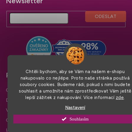
Z
á
p
a
t
í
Chtěli bychom, aby se Vám na našem e-shopu
Pro snadný nákup
nakupovalo co nejlépe. Proto naše stránka používá
soubory cookies. Budeme rádi, pokud s nimi budete
Obchodní podmínky
souhlasit a umožníte nám zprostředkovat Vám ještě
lepší zážitek z nakupování. Více informací
zde
.
Doprava a platba
Nastavení
Výměna zboží a reklamace
Souhlasím
Ochrana osobních údajů
Informace a nastavení cookies