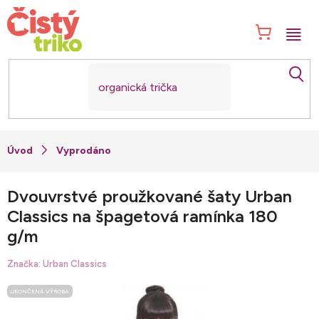
Přejít
na
NÁK
obsah
KOŠ
Vyprodáno
Dvouvrstvé proužkované šaty Urban
Classics na špagetová ramínka 180
g/m
Značka:
Urban Classics
UKONČENÁ VÝROBA