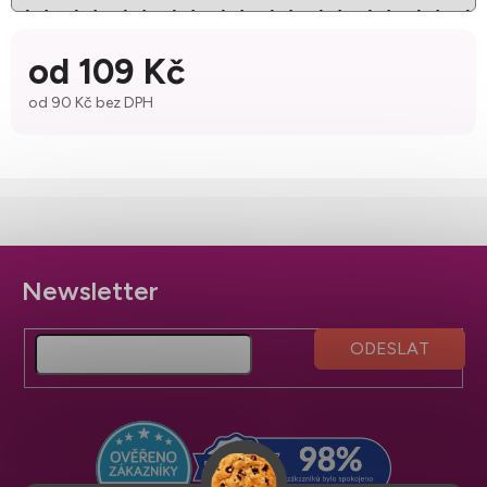
od
109 Kč
od
90 Kč
bez DPH
Měrná cena:
Z
á
p
a
t
í