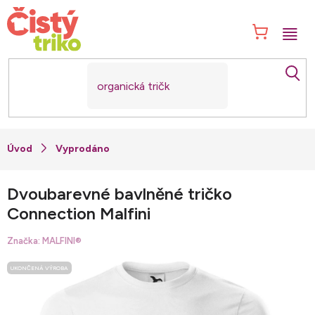
Přejít
na
NÁK
obsah
KOŠ
Vyprodáno
Dvoubarevné bavlněné tričko
Connection Malfini
Značka:
MALFINI®
UKONČENÁ VÝROBA