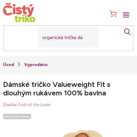
Přejít
na
NÁK
obsah
KOŠ
Vyprodáno
Dámské tričko Valueweight Fit s
dlouhým rukávem 100% bavlna
Značka:
Fruit of the Loom
UKONČENÁ VÝROBA