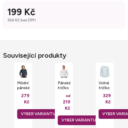
199 Kč
164 Kč bez DPH
Měrná cena:
Související produkty
Módní
Pánské
Volné
pánské
tričko
tričko
tričko
Super
Sharon
279
329
od
s
Premium
s
Kč
219
Kč
dlouhým
s
dlouhými
rukávem
dlouhým
rukávy
Kč
Mantis
rukávem
a
150
100%
kapsou
g/m
bavlna