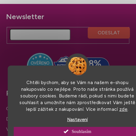
Z
á
p
a
t
í
Chtěli bychom, aby se Vám na našem e-shopu
nakupovalo co nejlépe. Proto naše stránka používá
Pro snadný nákup
soubory cookies. Budeme rádi, pokud s nimi budete
souhlasit a umožníte nám zprostředkovat Vám ještě
Obchodní podmínky
lepší zážitek z nakupování. Více informací
zde
.
Doprava a platba
Nastavení
Výměna zboží a reklamace
Souhlasím