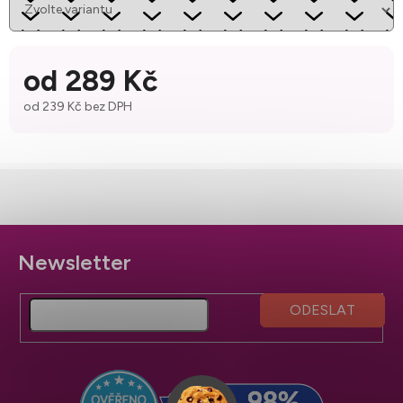
od
289 Kč
od
239 Kč
bez DPH
Měrná cena:
Z
á
p
a
t
í