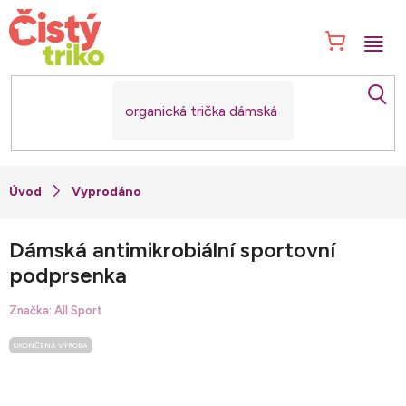
Přejít
na
NÁK
obsah
KOŠ
Vyprodáno
Dámská antimikrobiální sportovní
podprsenka
Značka:
All Sport
UKONČENÁ VÝROBA