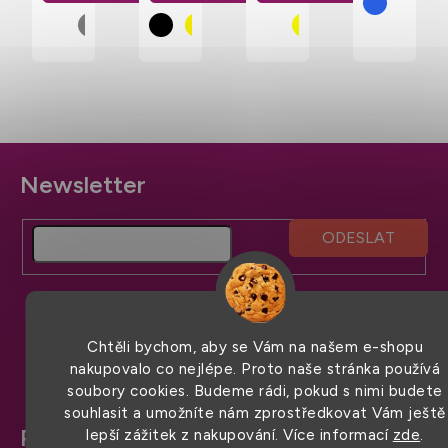
Z
á
p
a
t
í
Chtěli bychom, aby se Vám na našem e-shopu
nakupovalo co nejlépe. Proto naše stránka používá
soubory cookies. Budeme rádi, pokud s nimi budete
souhlasit a umožníte nám zprostředkovat Vám ještě
Pro snadný nákup
lepší zážitek z nakupování. Více informací
zde
.