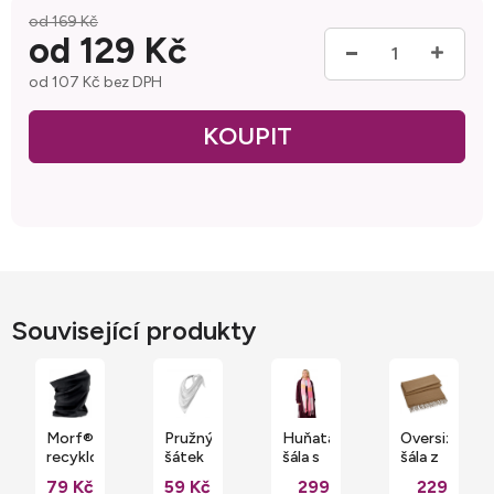
od 169 Kč
od
129 Kč
od
107 Kč
bez DPH
Měrná cena:
Související produkty
Morf®
Pružný
Huňatá
Oversize
recyklovaný
šátek
šála s
šála z
ve
kostkovým
luxusní
79 Kč
59 Kč
299
229