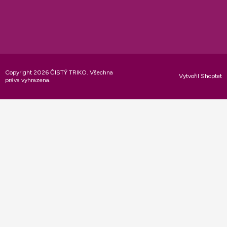
Copyright 2026
ČISTÝ TRIKO
. Všechna
Vytvořil Shoptet
práva vyhrazena.