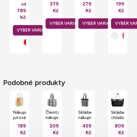
se
Fruit
dámské
Shopper
379
279
199
od
zipem
of the
tričko
s
789
Kč
Kč
Kč
a
Loom
Daisy
panely
stojáčkem
s
pro
Kč
Promodoro
otevřeným
potisk
lemem
z
bavlny
a juty
21 l
Podobné produkty
Nákupní
Členitá
Skládací
Skládací
jutová
nákupní
nákupní
chladicí
taška
taška
taška
nákupní
189
209
459
809
s
Fifth
a
košík s
Kč
Kč
Kč
Kč
dlouhými
Avenue
batoh
hliníkovým