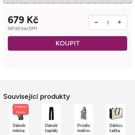
679 Kč
561 Kč bez DPH
Měrná cena:
Související produkty
VÝPRODEJ
SKLADU
Dámská
Dámské
Prodloužené
Dárková
mikina
tepláky
melírované
taška