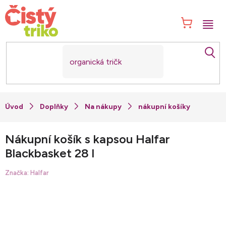
Přejít
na
NÁK
obsah
KOŠ
Doplňky
Na nákupy
nákupní košíky
Nákupní košík s kapsou Halfar
Blackbasket 28 l
Značka:
Halfar