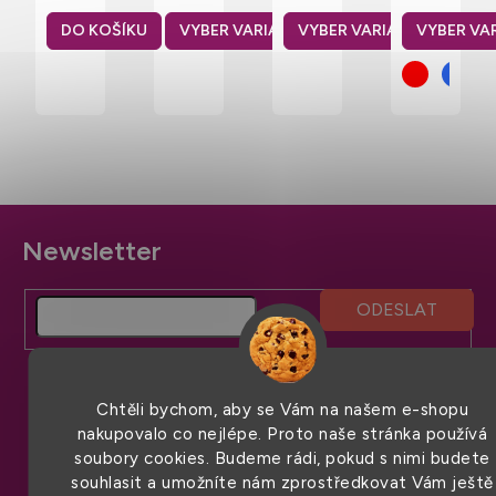
držadly
20 l
v
rámem
Boutique
jednom
23
DO KOŠÍKU
Westford
19 l
litrů
Mill 25
l
Z
á
p
a
t
í
Chtěli bychom, aby se Vám na našem e-shopu
nakupovalo co nejlépe. Proto naše stránka používá
soubory cookies. Budeme rádi, pokud s nimi budete
souhlasit a umožníte nám zprostředkovat Vám ještě