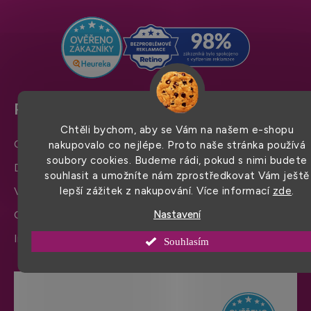
t
í
Pro snadný nákup
Chtěli bychom, aby se Vám na našem e-shopu
Obchodní podmínky
nakupovalo co nejlépe. Proto naše stránka používá
soubory cookies. Budeme rádi, pokud s nimi budete
Doprava a platba
souhlasit a umožníte nám zprostředkovat Vám ještě
lepší zážitek z nakupování. Více informací
zde
.
Výměna zboží a reklamace
Nastavení
Ochrana osobních údajů
Informace a nastavení cookies
Souhlasím
Hodnocení obchodu