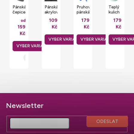
Pánská
Pánská
Pruhovaná
Teplý
čepice
akrylová
pánská
kulich
Heavy
čepice
čepice
Dolomiti
109
179
179
od
Knit
Sol's
s
beanie
159
Kč
Kč
Kč
Beanie
Acrilyc
ušima,
s
s
Buddy
Peru
manžetou
Kč
ohrnovacím
Hat
lemem
Z
á
p
a