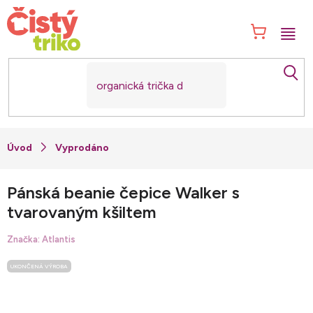
Přejít
na
NÁK
obsah
KOŠ
Vyprodáno
Pánská beanie čepice Walker s
tvarovaným kšiltem
Značka:
Atlantis
UKONČENÁ VÝROBA