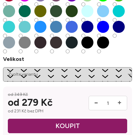
Velikost
od 349 Kč
od
279 Kč
od
231 Kč
bez DPH
Měrná cena: