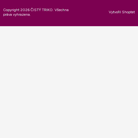
Copyright 2026
ČISTÝ TRIKO
. Všechna
Vytvořil Shoptet
práva vyhrazena.