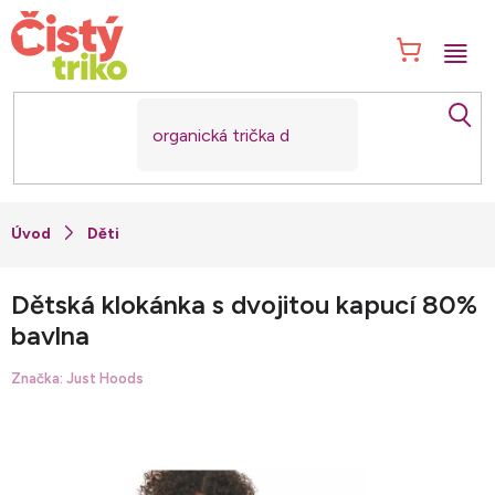
Přejít
na
NÁK
obsah
KOŠ
Děti
Dětská klokánka s dvojitou kapucí 80%
bavlna
Značka:
Just Hoods