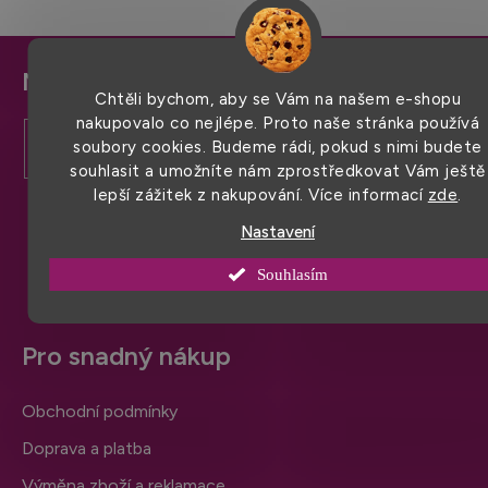
Z
Chtěli bychom, aby se Vám na našem e-shopu
á
nakupovalo co nejlépe. Proto naše stránka používá
p
soubory cookies. Budeme rádi, pokud s nimi budete
a
souhlasit a umožníte nám zprostředkovat Vám ještě
lepší zážitek z nakupování. Více informací
zde
.
t
í
Nastavení
Souhlasím
Pro snadný nákup
Obchodní podmínky
Doprava a platba
Výměna zboží a reklamace