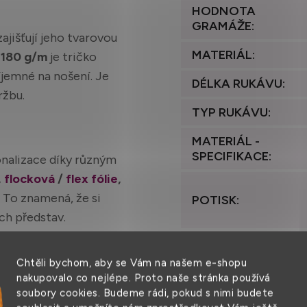
HODNOTA
GRAMÁŽE
:
zajišťují jeho tvarovou
MATERIÁL
:
180 g/m
je tričko
íjemné na nošení. Je
DÉLKA RUKÁVU
:
ržbu.
TYP RUKÁVU
:
MATERIÁL -
SPECIFIKACE
:
onalizace díky různým
,
flocková
/
flex fólie
,
To znamená, že si
POTISK
:
ch představ.
PRANÍ
:
Chtěli bychom, aby se Vám na našem e-shopu
STŘIH
:
nakupovalo co nejlépe. Proto naše stránka používá
ká.
Lze ho prát na 30
soubory cookies. Budeme rádi, pokud s nimi budete
 materiálu a zpracování
VÁHA
: