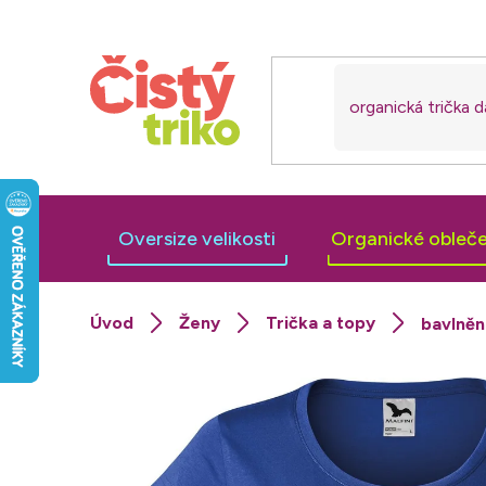
Přejít
na
obsah
Oversize velikosti
Organické obleče
Ženy
Trička a topy
bavlněn