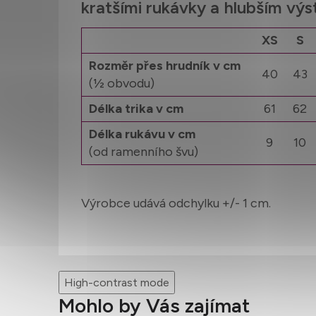
kratšími rukávky a hlubším vý
XS
S
Rozměr přes hrudník v cm
40
43
(½ obvodu)
Délka trika v cm
61
62
Délka rukávu v cm
9
10
(od ramenního švu)
Výrobce udává odchylku +/- 1 cm.
High-contrast mode
Mohlo by Vás zajímat