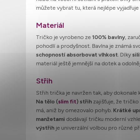
můžete vybrat tu, která nejlépe vyjadřuje
Materiál
Tričko je vyrobeno ze
100% bavlny
, zaru
pohodlí a prodyšnost. Bavlna je známá s
schopností absorbovat vlhkost
. Díky
si
materiál ještě jemnější na dotek a odolně
Střih
Střih trička je navržen tak, aby dokonale 
Na tělo (
slim fit
) střih
zajišťuje, že tričk
má, aniž by omezovalo pohyb.
Krátké up
manžetami
dodávají tričku moderní vzhl
výstřih
je univerzální volbou pro různé pří