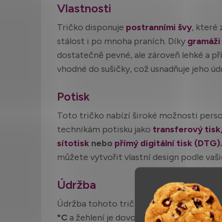
Vlastnosti
Tričko disponuje
postranními švy
, které 
stálost i po mnoha praních. Díky
gramáži
dostatečně pevné, ale zároveň lehké a př
vhodné do sušičky, což usnadňuje jeho úd
Potisk
Toto tričko nabízí široké možnosti pers
technikám potisku jako
transferový tisk
sítotisk
nebo
přímý digitální tisk (DTG)
.
můžete vytvořit vlastní design podle vaši
Údržba
Údržba tohoto trička je snadná a praktic
°C
a žehlení je dovoleno. Díky kvalitnímu