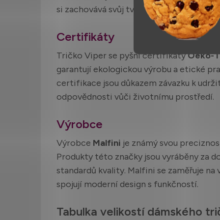
si zachovává svůj tvar i barvu i po opako
Certifikáty
Tričko Viper se pyšní certifikáty
Oeko-T
garantují ekologickou výrobu a etické p
certifikace jsou důkazem závazku k udržit
odpovědnosti vůči životnímu prostředí.
Výrobce
Výrobce
Malfini
je známý svou preciznost
Produkty této značky jsou vyráběny za d
standardů kvality. Malfini se zaměřuje na
spojují moderní design s funkčností.
Tabulka velikostí dámského tri