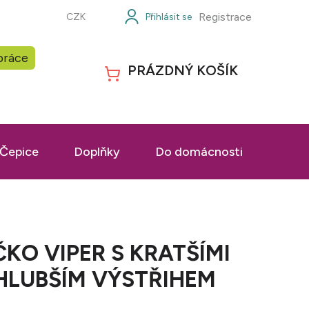
Registrace
CZK
práce
PRÁZDNÝ KOŠÍK
NÁKUPNÍ
KOŠÍK
Čepice
Doplňky
Do domácnosti
Prac
KO VIPER S KRATŠÍMI
HLUBŠÍM VÝSTŘIHEM