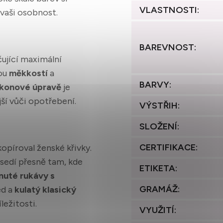
VLASTNOSTI
:
 vaši osobnost.
BAREVNOST
:
čující maximální
vou
měkkostí
a
BARVY
:
likonové úpravě
je
jší vůči opotřebení.
VÝSTŘIH
:
SLOŽENÍ
:
CERTIFIKACE
:
kopíroval ženské křivky.
o sedí přesně tam, kde
ETIKETA
:
nuté rukávy s
GRAMÁŽ
:
ed a
kulatý klasický
ležitosti.
VYUŽITÍ
: