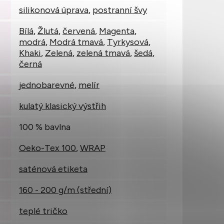
silikonová úprava
,
postranní švy
Bílá
,
Žlutá
,
červená
,
Magenta
,
modrá
,
Modrá tmavá
,
Tyrkysová
,
Khaki
,
Zelená
,
zelená tmavá
,
šedá
,
černá
jednobarevné
,
melír
kulatý klasický výstřih
100 % bavlna
Oeko-Tex 100
,
WRAP
saténová etiketa
160 - 200 g/m (střední)
teplé tričko