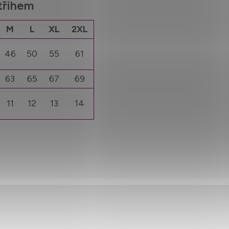
střihem
M
L
XL
2XL
46
50
55
61
63
65
67
69
11
12
13
14