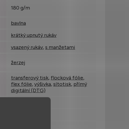
180 g/m
bavlna
krátký upnutý rukáv
vsazený rukáv
,
s manžetami
žerzej
transferový tisk
,
flocková fólie
,
flex fólie
,
výšivka
,
sítotisk
,
přímý
digitální (DTG)
lze prát na 30 °C
na tělo (slim fit)
0,148