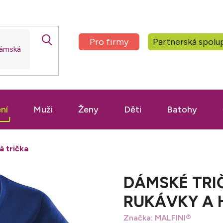
Pro firmy
Partnerská spolu
ní
Muži
Ženy
Děti
Batohy
á trička
DÁMSKÉ TRIČ
RUKÁVKY A 
Značka:
MALFINI®