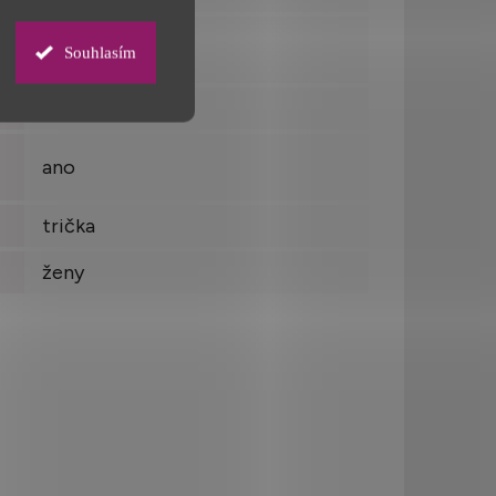
ano
Souhlasím
Bangladéš
ano
trička
ženy