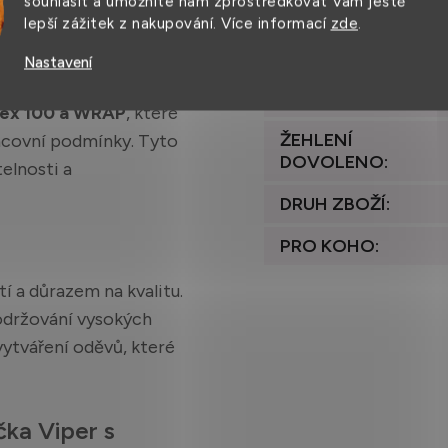
souhlasit a umožníte nám zprostředkovat Vám ještě
vaném praní.
lepší zážitek z nakupování. Více informací
zde
.
VHODNÉ DO
SUŠIČKY
:
Nastavení
ZEMĚ PŮVODU
:
ex 100 a WRAP
, které
ŽEHLENÍ
racovní podmínky. Tyto
DOVOLENO
:
elnosti a
DRUH ZBOŽÍ
:
PRO KOHO
:
í a důrazem na kvalitu.
održování vysokých
 vytváření oděvů, které
čka Viper s