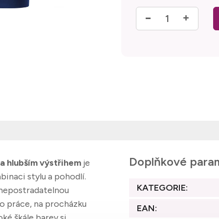
Měrná cena:
Doplňkové para
 a hlubším výstřihem
je
binaci stylu a pohodlí.
KATEGORIE
:
o nepostradatelnou
do práce, na procházku
EAN
:
oké škále barev si