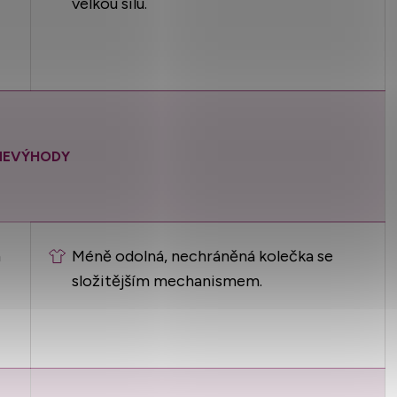
velkou sílu.
NEVÝHODY
m
Méně odolná, nechráněná kolečka se
složitějším mechanismem.