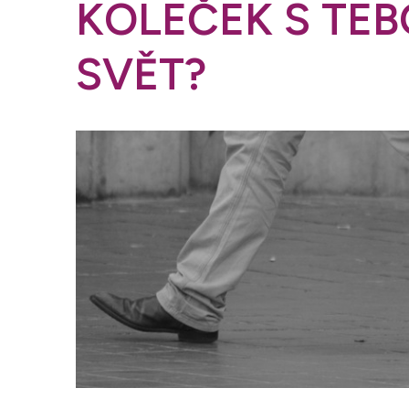
KOLEČEK S TE
SVĚT?