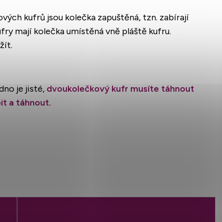
ových kufrů jsou kolečka zapuštěná, tzn. zabírají
fry mají kolečka umístěná vně pláště kufru.
žít.
edno je jisté,
dvoukolečkový kufr musíte táhnout
it a táhnout.