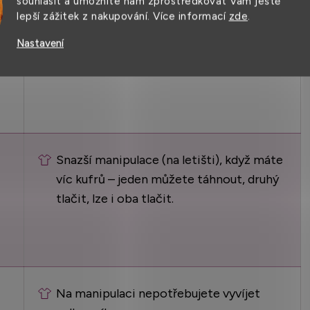
souhlasit a umožníte nám zprostředkovat Vám ještě
lepší zážitek z nakupování. Více informací
zde
.
Při stejných rozměrech má tento kufr
Nastavení
větší objem, kolečka nezasahují do
úložného prostoru.
Snazší manipulace (na letišti), když máte
víc kufrů – jeden můžete táhnout, druhý
tlačit, lze i oba tlačit.
Na manipulaci nepotřebujete vyvíjet