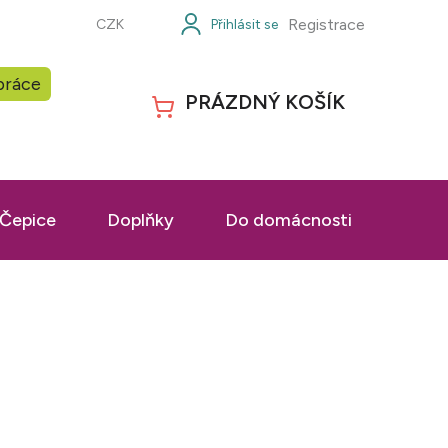
Registrace
CZK
práce
PRÁZDNÝ KOŠÍK
NÁKUPNÍ
KOŠÍK
Čepice
Doplňky
Do domácnosti
Prac