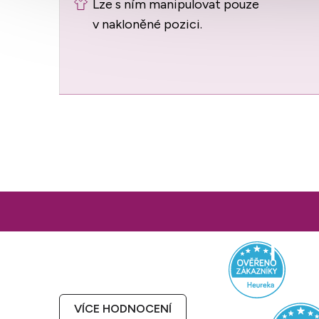
Lze s ním manipulovat pouze
v nakloněné pozici.
Z
á
Hodnocení obchodu
p
a
VÍCE HODNOCENÍ