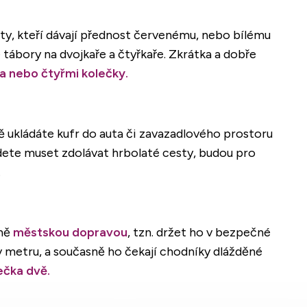
a ty, kteří dávají přednost červenému, nebo bílému
se tábory na dvojkaře a čtyřkaře. Zkrátka a dobře
a nebo čtyřmi kolečky.
ně ukládáte kufr do auta či zavazadlového prostoru
udete muset zdolávat hrbolaté cesty, budou pro
.
vně
městskou dopravou
, tzn. držet ho v bezpečné
 v metru, a současně ho čekají chodníky dlážděné
ečka dvě.