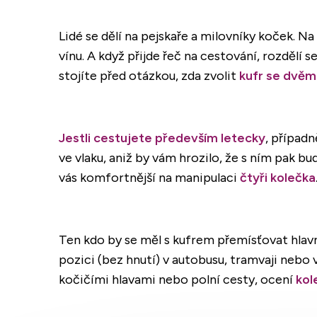
Lidé se dělí na pejskaře a milovníky koček. N
vínu. A když přijde řeč na cestování, rozdělí 
stojíte před otázkou, zda zvolit
kufr se dvěm
Jestli cestujete především letecky
, případ
ve vlaku, aniž by vám hrozilo, že s ním pak b
vás komfortnější na manipulaci
čtyři kolečka
Ten kdo by se měl s kufrem přemísťovat hla
pozici (bez hnutí) v autobusu, tramvaji nebo
kočičími hlavami nebo polní cesty, ocení
kol