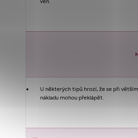
ven.
U některých tipů hrozí, že se při větší
nákladu mohou překlápět.