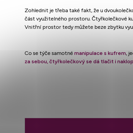
Zohlednit je třeba také fakt, že u dvoukolečk
část využitelného prostoru. Čtyřkolečkové ku
Vnitřní prostor tedy můžete beze zbytku vyu
Co se týče samotné
manipulace s kufrem
, j
za sebou, čtyřkolečkový se dá tlačit i naklop