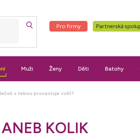
Pro firmy
Partnerská spolu
ní
Muži
Ženy
Děti
Batohy
oleček s tebou procestuje svět?
 ANEB KOLIK