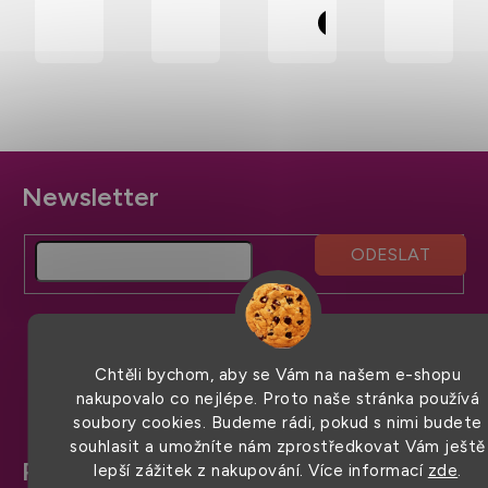
dílem
v pase
na
stahování
Z
á
p
a
t
í
Chtěli bychom, aby se Vám na našem e-shopu
nakupovalo co nejlépe. Proto naše stránka používá
soubory cookies. Budeme rádi, pokud s nimi budete
souhlasit a umožníte nám zprostředkovat Vám ještě
Pro snadný nákup
lepší zážitek z nakupování. Více informací
zde
.