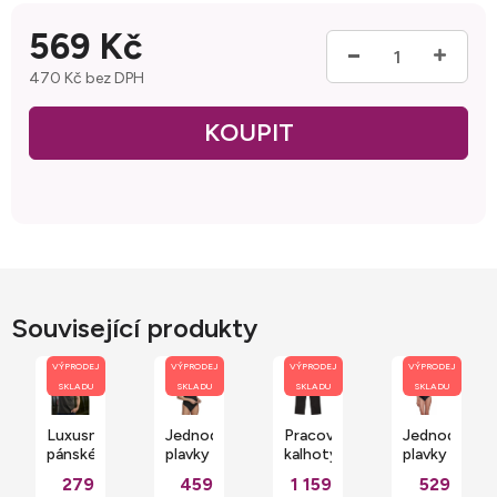
569 Kč
470 Kč bez DPH
Měrná cena:
Související produkty
VÝPRODEJ
VÝPRODEJ
VÝPRODEJ
VÝPRODEJ
SKLADU
SKLADU
SKLADU
SKLADU
Luxusní
Jednodílné
Pracovní
Jednodílné
pánské
plavky
kalhoty
plavky
tričko
s
BC
se
279
459
1 159
529
do
hlubokým
Universal
šňerováním