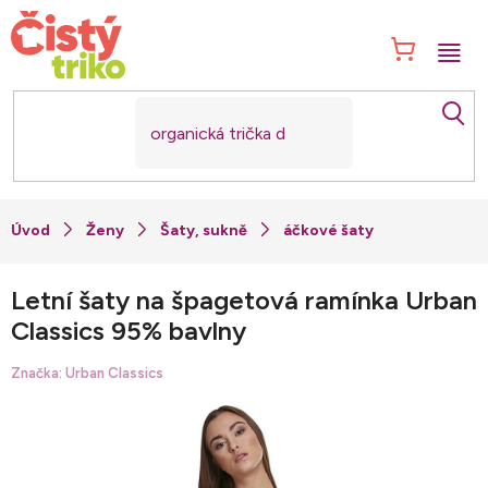
Přejít
na
NÁK
obsah
KOŠ
Ženy
Šaty, sukně
áčkové šaty
Letní šaty na špagetová ramínka Urban
Classics 95% bavlny
Značka:
Urban Classics