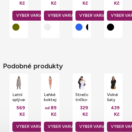
Kč
Kč
Kč
Kč
véčka
výstřihem
Pro ve
Urban
z
Urban
střední
Classics
organické
Classics
gramáži
česané
245
bavlny
g/m
Podobné produkty
Letní
Lehké
Strečové
Volné
splývavé
koktejlky
tričko-
šaty
černobílé
s
šaty
ke
569
89
329
439
od
proužkované
hlubokým
SF
kolenům
Kč
Kč
Kč
Kč
šaty
výstřihem
Woman
s
Urban
a
výstřihem
Classics
zaobleným
do
spodním
véčka