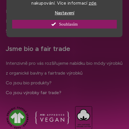
nakupování. Více informací
zde
.
Provizní affiliate program
Nastavení
Přidej se k nám
Souhlasím
Soutěž o tašku s vlastním potiskem
Jsme bio a fair trade
Intenzivně pro vás rozšiřujeme nabídku bio módy výrobků
z organické bavlny a fairtrade výrobků
Co jsou bio produkty?
Co jsou výrobky fair trade?