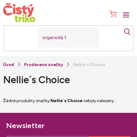
Přejít
na
NÁK
obsah
KOŠ
Prodávané značky
Nellie´s Choice
Nellie´s Choice
Žádné produkty značky
Nellie´s Choice
nebyly nalezeny...
Z
á