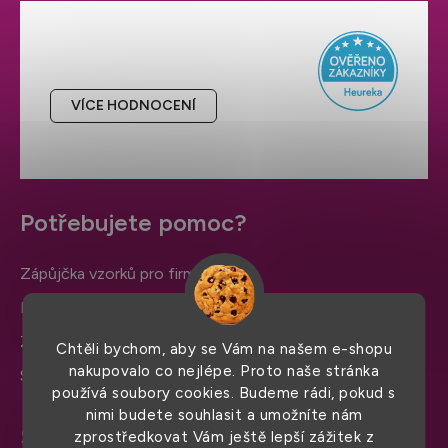
Hodnocení obchodu
VÍCE HODNOCENÍ
Potřebujete pomoc?
Zápůjčka vzorků pro firmy
Nejčastější otázky
Značky v sortimentu
Chtěli bychom, aby se Vám na našem e-shopu
nakupovalo co nejlépe. Proto naše stránka
Slovníček pojmů
používá soubory cookies. Budeme rádi, pokud s
nimi budete souhlasit a umožníte nám
Spolupracujte s námi
zprostředkovat Vám ještě lepší zážitek z