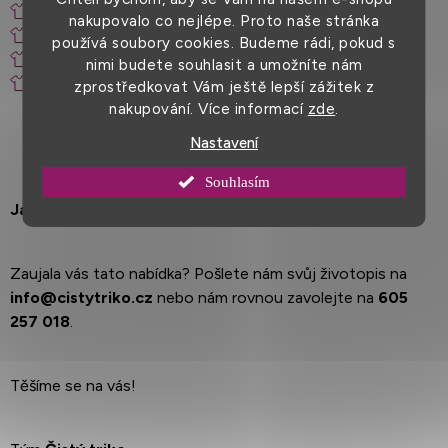
sleva na firemní produkty
nakupovalo co nejlépe. Proto naše stránka
vzdělávací kurzy a školení
používá soubory cookies. Budeme rádi, pokud s
mobilní telefon
nimi budete souhlasit a umožníte nám
nápoje na pracovišti
zprostředkovat Vám ještě lepší zážitek z
nakupování. Více informací
zde
.
Nastavení
Souhlasím
Jak se přihlásit
Zaujala vás tato nabídka? Pošlete nám svůj životopis na
info@cistytriko.cz
nebo nám rovnou zavolejte na
605
257 018
.
Těšíme se na vás!