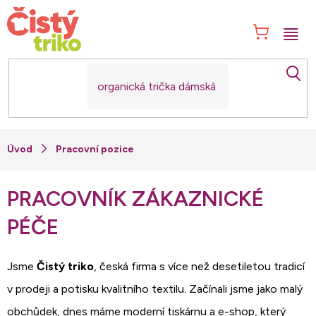
Přejít
na
NÁK
obsah
KOŠ
Pracovní pozice
PRACOVNÍK ZÁKAZNICKÉ
PÉČE
Jsme
Čistý triko
, česká firma s více než desetiletou tradicí
v prodeji a potisku kvalitního textilu. Začínali jsme jako malý
obchůdek, dnes máme moderní tiskárnu a e-shop, který