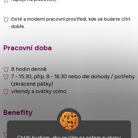
čisté a moderní pracovní prostředí, kde se budete cítit
dobře.
Pracovní doba
8 hodin denně
7 - 15:30, příp. 8 - 16:30 nebo dle dohody / potřeby
(zkrácené pátky)
víkendy a svátky volno
Benefity
% z prodeje
Chtěli bychom, aby se Vám na našem e-shopu