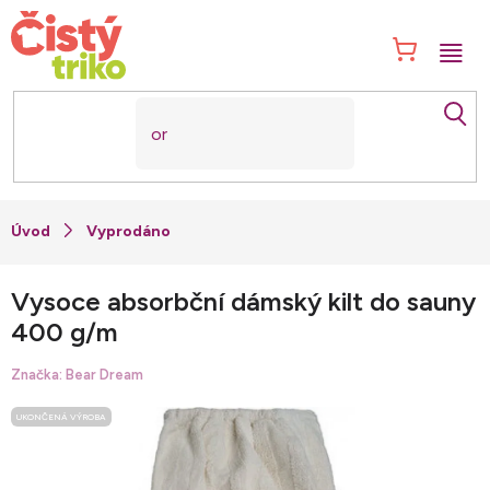
Přejít
na
NÁK
obsah
KOŠ
Vyprodáno
Vysoce absorbční dámský kilt do sauny
400 g/m
Značka:
Bear Dream
UKONČENÁ VÝROBA