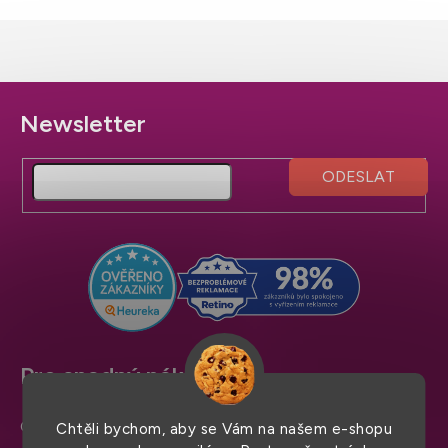
Z
á
p
a
t
í
Pro snadný nákup
Obchodní podmínky
Chtěli bychom, aby se Vám na našem e-shopu