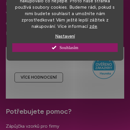
nakupovalo co nejlépe. Proto naše stránka
Doprava a platba
používá soubory cookies. Budeme rádi, pokud s
Výměna zboží a reklamace
nimi budete souhlasit a umožníte nám
zprostředkovat Vám ještě lepší zážitek z
Ochrana osobních údajů
nakupování. Více informací
zde
.
Informace a nastavení cookies
Nastavení
Souhlasím
Hodnocení obchodu
VÍCE HODNOCENÍ
Potřebujete pomoc?
Zápůjčka vzorků pro firmy