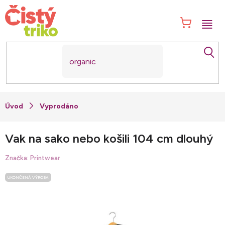
Přejít
na
NÁK
obsah
KOŠ
Vyprodáno
Vak na sako nebo košili 104 cm dlouhý
Značka:
Printwear
UKONČENÁ VÝROBA