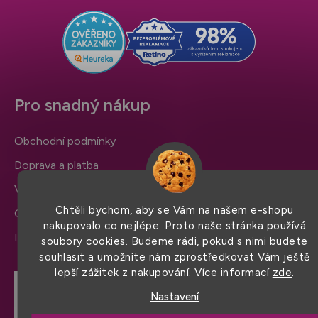
t
í
Pro snadný nákup
Obchodní podmínky
Doprava a platba
Výměna zboží a reklamace
Chtěli bychom, aby se Vám na našem e-shopu
Ochrana osobních údajů
nakupovalo co nejlépe. Proto naše stránka používá
Informace a nastavení cookies
soubory cookies. Budeme rádi, pokud s nimi budete
souhlasit a umožníte nám zprostředkovat Vám ještě
lepší zážitek z nakupování. Více informací
zde
.
Nastavení
Hodnocení obchodu