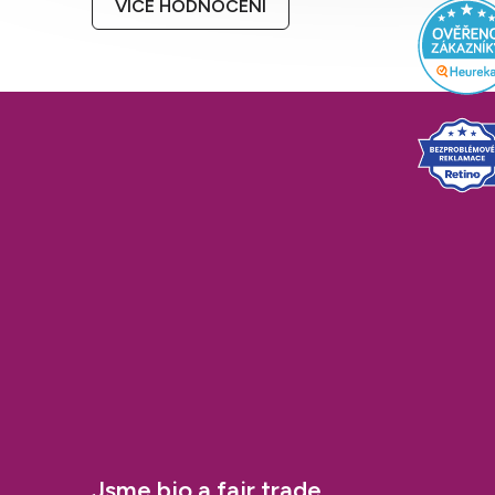
VÍCE HODNOCENÍ
t
í
Jsme bio a fair trade