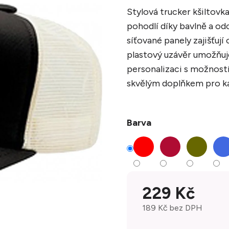
Stylová trucker kšiltov
pohodlí díky bavlně a odo
síťované panely zajišťují
plastový uzávěr umožňuje
personalizaci s možností
skvělým doplňkem pro ka
Barva
229 Kč
189 Kč bez DPH
Měrná cena: