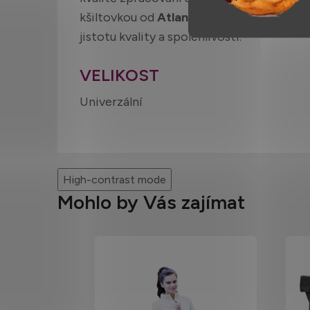
kšiltovkou od
Atlantis
získáte nejen stylo
jistotu kvality a spolehlivosti.
VELIKOST
Univerzální
High-contrast mode
Mohlo by Vás zajímat