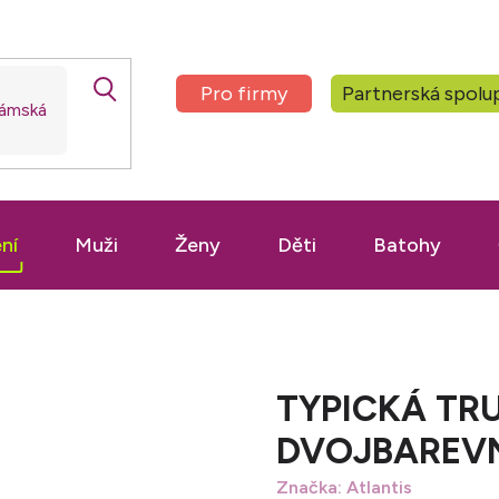
Pro firmy
Partnerská spolu
ní
Muži
Ženy
Děti
Batohy
TYPICKÁ TR
DVOJBAREV
Značka:
Atlantis