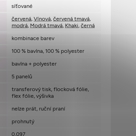
síťované
červená
,
Vínová
,
červená tmavá
,
modrá
,
Modrá tmavá
,
Khaki
,
černá
kombinace barev
100 % bavlna, 100 % polyester
bavlna + polyester
5 panelů
transferový tisk, flocková fólie,
flex fólie, výšivka
nelze prát, ruční praní
prohnutý
0,097