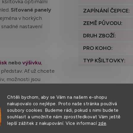
 kšiltovka optimální
hled.
Síťované panely
ZAPÍNÁNÍ ČEPICE
:
e zejména v horkých
ZEMĚ PŮVODU
:
snadné nastavení
DRUH ZBOŽÍ
:
PRO KOHO
:
TYP KŠILTOVKY
:
isk
nebo
výšivku
,
h představ. Ať už chcete
iv, možnosti jsou
Chtěli bychom, aby se Vám na našem e-shopu
nakupovalo co nejlépe. Proto naše stránka používá
soubory cookies. Budeme rádi, pokud s nimi budete
tou tradicí ve výrobě
souhlasit a umožníte nám zprostředkovat Vám ještě
íbené díky vysoké
lepší zážitek z nakupování. Více informací
zde
.
 S touto trucker