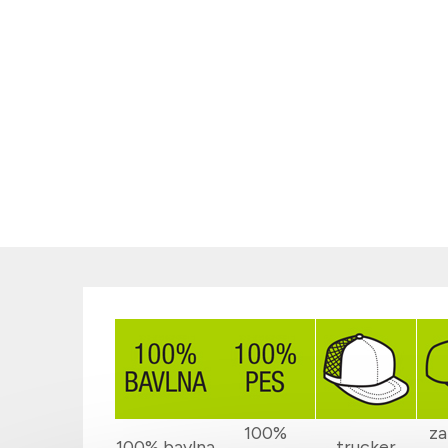
100%
za
100% bavlna
trucker