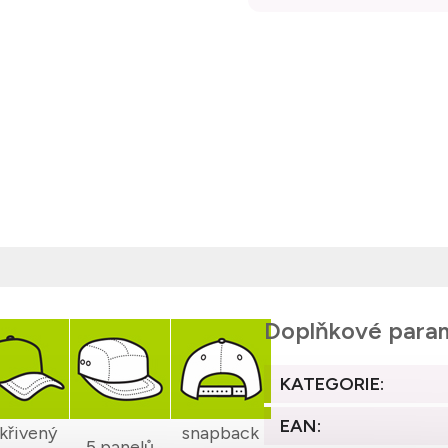
Doplňkové para
KATEGORIE
:
EAN
:
křivený
snapback
5 panelů