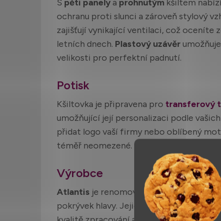
S
pěti panely
a
prohnutým
kšiltem nabízí
ochranu proti slunci a zároveň stylový vz
zajišťují vynikající ventilaci, což ocenít
letních dnech.
Plastový uzávěr
umožňuje 
velikosti pro perfektní padnutí.
Potisk
Kšiltovka je připravena pro
transferový t
umožňující její personalizaci podle vašic
přidat logo vaší firmy nebo oblíbený mot
téměř neomezené.
Výrobce
Atlantis
je renomovaná značka s dlouhole
pokrývek hlavy. Jejich produkty jsou obl
kvalitě zpracování a modernímu designu.