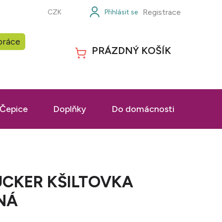
Registrace
CZK
práce
PRÁZDNÝ KOŠÍK
NÁKUPNÍ
KOŠÍK
Čepice
Doplňky
Do domácnosti
Prac
UCKER KŠILTOVKA
NÁ