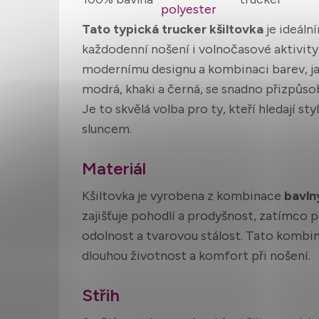
polyester
Tato typická trucker kšiltovka
je ideál
každodenní nošení i volnočasové aktivity
modernímu designu a kombinaci barev, jak
modrá, khaki a černá, se snadno přizpůsob
Je to skvělá volba pro ty, kteří hledají s
sluncem.
Materiál
Kšiltovka je vyrobena z kombinace
bavln
zajišťuje pohodlí a prodyšnost, zatímco 
odolnost a tvarovou stálost. Tato kombi
dlouhou životnost a komfort při nošení.
Střih