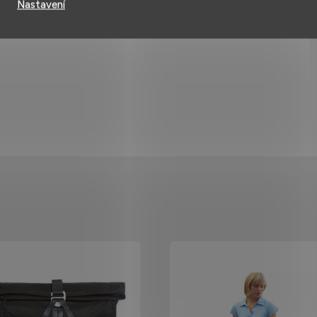
Nastavení
vý doplněk, ale také