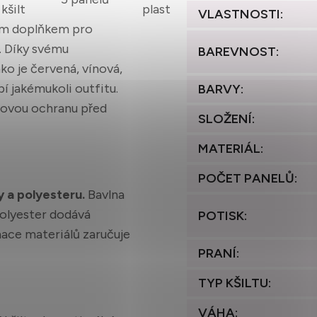
kšilt
plast
VLASTNOSTI
:
ním doplňkem pro
. Díky svému
BAREVNOST
:
o je červená, vínová,
í jakémukoli outfitu.
BARVY
:
tylovou ochranu před
SLOŽENÍ
:
MATERIÁL
:
POČET PANELŮ
:
y a polyesteru.
Bavlna
polyester dodává
POTISK
:
nace materiálů zaručuje
PRANÍ
:
TYP KŠILTU
:
VÁHA
: