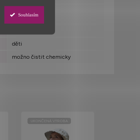
ano
Souhlasím
trička
děti
:
možno čistit chemicky
UKONČENÁ VÝROBA
UKONČENÁ 