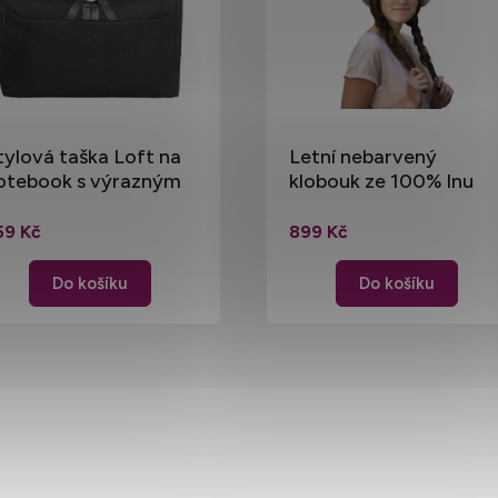
tylová taška Loft na
Letní nebarvený
otebook s výrazným
klobouk ze 100% lnu
apínáním na přezku 40
(18)
 30 x 13 cm
59 Kč
899 Kč
Do košíku
Do košíku