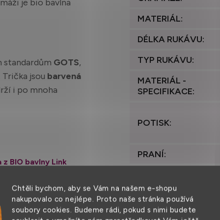
amáži je bio bavlna
MATERIÁL
:
DÉLKA RUKÁVU
:
TYP RUKÁVU
:
m standardům
GOTS
,
. Trička jsou
barvená
MATERIÁL -
drží i po mnoha
SPECIFIKACE
:
POTISK
:
PRANÍ
:
 z BIO bavlny Link
STŘIH
:
62/68
74/80
Chtěli bychom, aby se Vám na našem e-shopu
VÁHA
:
nakupovalo co nejlépe. Proto naše stránka používá
26
27
soubory cookies. Budeme rádi, pokud s nimi budete
ZEMĚ PŮVODU
: