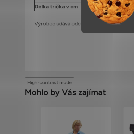
Délka trička v cm
56
Výrobce udává odchylku +/- 1 cm.
High-contrast mode
Mohlo by Vás zajímat
U