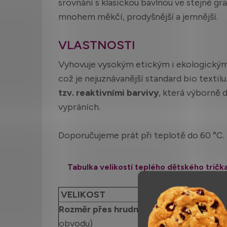
srovnání s klasickou bavlnou ve stejné gr
mnohem měkčí, prodyšnější a jemnější.
VLASTNOSTI
Vyhovuje vysokým etickým i ekologický
což je nejuznávanější standard bio textilu
tzv. reaktivními barvivy
, která výborně 
vypráních.
Doporučujeme prát při teplotě do 60 °C.
Tabulka velikostí teplého dětského trička
Kids Wear
VELIKOST
50/56
Rozměr přes hrudník v cm
(½
25
obvodu)