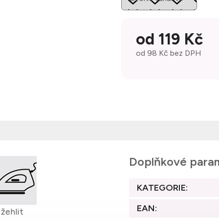
od
119 Kč
od
98 Kč
bez DPH
Měrná cena:
Doplňkové para
KATEGORIE
:
EAN
:
žehlit