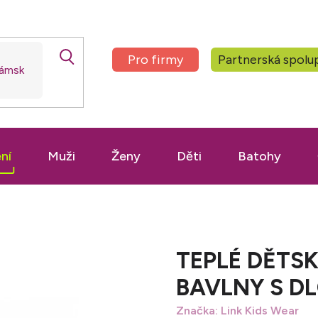
Pro firmy
Partnerská spolu
ní
Muži
Ženy
Děti
Batohy
TEPLÉ DĚTSK
BAVLNY S D
Značka:
Link Kids Wear