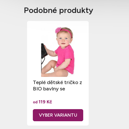
Podobné produkty
Teplé dětské tričko z
BIO bavlny se
širokým průkrčníkem
119 Kč
od