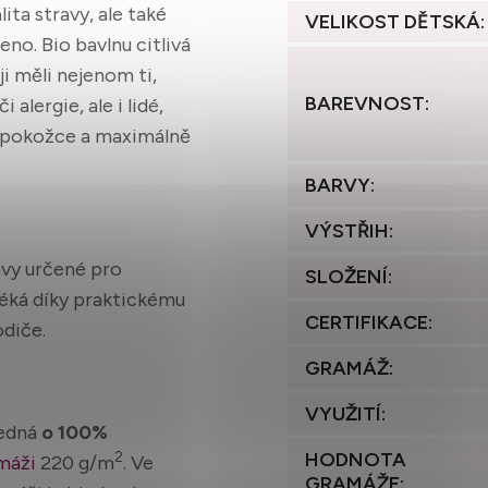
ita stravy, ale také
VELIKOST DĚTSKÁ
:
eno. Bio bavlnu citlivá
i měli nejenom ti,
BAREVNOST
:
 alergie, ale i lidé,
é k pokožce a maximálně
BARVY
:
VÝSTŘIH
:
ávy určené pro
SLOŽENÍ
:
léká díky praktickému
CERTIFIKACE
:
odiče.
GRAMÁŽ
:
VYUŽITÍ
:
jedná
o 100%
HODNOTA
2
máži
220 g/m
. Ve
GRAMÁŽE
: