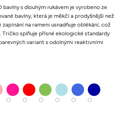
IO bavlny s dlouhým rukávem je vyrobeno ze
vané bavlny, která je měkčí a prodyšnější než
ké zapínání na rameni usnadňuje oblékání, což
e. Tričko splňuje přísné ekologické standardy
barevných variant s odolnými reaktivními