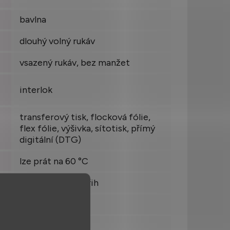
bavlna
dlouhý volný rukáv
vsazený rukáv, bez manžet
interlok
transferový tisk, flocková fólie,
flex fólie, výšivka, sítotisk, přímý
digitální (DTG)
lze prát na 60 °C
klasický rovný střih
0,063
Pákistán