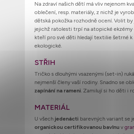
Na zdraví našich dětí má vliv nejenom kval
oblečení, resp. materiály, z nichž je vyrob
dětská pokožka rozhodně ocení. Volit by j
jejichž ratolesti trpí na atopické ekzémy či
kteří pro své děti hledají textilie šetrn
ekologické.
STŘIH
Tričko s dlouhými vsazenými (set-in) ruk
nejmenší členy vaší rodiny. Snadno se ob
zapínání na rameni
. Zamilují si ho děti i r
MATERIÁL
U všech
jedenácti
barevných variant se 
organickou certifikovanou bavlnu
v
gra