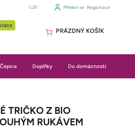
Registrace
CZK
práce
PRÁZDNÝ KOŠÍK
NÁKUPNÍ
KOŠÍK
Čepice
Doplňky
Do domácnosti
Prac
É TRIČKO Z BIO
LOUHÝM RUKÁVEM