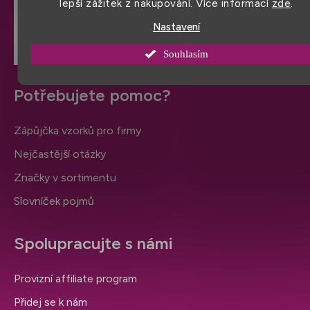
lepší zážitek z nakupování. Více informací
zde
.
VÍCE HODNOCENÍ
Nastavení
Souhlasím
Potřebujete pomoc?
Zápůjčka vzorků pro firmy
Nejčastější otázky
Značky v sortimentu
Slovníček pojmů
Spolupracujte s námi
Provizní affiliate program
Přidej se k nám