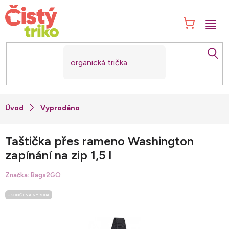
Přejít
na
NÁK
obsah
KOŠ
Vyprodáno
Taštička přes rameno Washington
zapínání na zip 1,5 l
Značka:
Bags2GO
UKONČENÁ VÝROBA