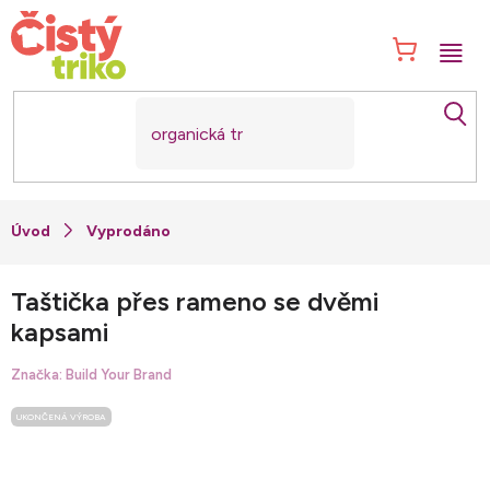
Přejít
na
NÁK
obsah
KOŠ
Vyprodáno
Taštička přes rameno se dvěmi
kapsami
Značka:
Build Your Brand
UKONČENÁ VÝROBA