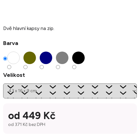
Dvě hlavní kapsy na zip.
Barva
Velikost
od
449 Kč
od
371 Kč
bez DPH
Měrná cena: