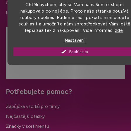
Ochrana osobních údajů
Chtěli bychom, aby se Vám na našem e-shopu
nakupovalo co nejlépe. Proto naše stránka používá
Informace a nastavení cookies
soubory cookies. Budeme rádi, pokud s nimi budete
souhlasit a umožníte nám zprostředkovat Vám ještě
lepší zážitek z nakupování. Více informací
zde
.
Hodnocení obchodu
Nastavení
Souhlasím
VÍCE HODNOCENÍ
Potřebujete pomoc?
Zápůjčka vzorků pro firmy
Nejčastější otázky
Značky v sortimentu