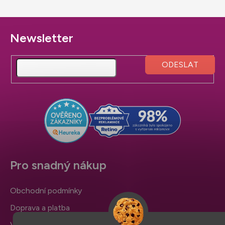
Z
á
p
a
t
í
Pro snadný nákup
Obchodní podmínky
Doprava a platba
Výměna zboží a reklamace