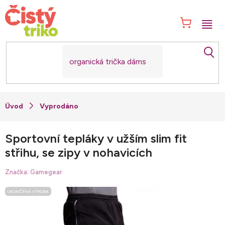
Přejít
na
NÁK
obsah
KOŠ
Vyprodáno
Sportovní tepláky v užším slim fit
střihu, se zipy v nohavicích
Značka:
Gamegear
UKONČENÁ VÝROBA