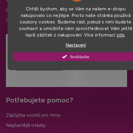
Chtěli bychom, aby se Vám na našem e-shopu
Ochrana osobních údajů
nakupovalo co nejlépe. Proto naše stránka používá
Informace a nastavení cookies
soubory cookies. Budeme rádi, pokud s nimi budete
souhlasit a umožníte nám zprostředkovat Vám ještě
lepší zážitek z nakupování. Více informací
zde
.
Nastavení
Hodnocení obchodu
Souhlasím
VÍCE HODNOCENÍ
Potřebujete pomoc?
Zápůjčka vzorků pro firmy
Nejčastější otázky