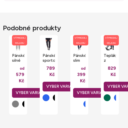
Podobné produkty
VÝPRODEJ
VÝPRODEJ
VÝPRODEJ
SKLADU
SKLADU
SKLADU
Pánské
Pánské
Pánské
Tepláky
silné
sportovní
slim
z
tepláky
tepláky
fit
organické
789
829
od
od
s
s
tepláky
bavlny
579
Kč
399
Kč
bočníma
manžetou
Jake
s
kapsama
a
na
manžetami
Kč
Kč
třemi
běhání
a
kapsami
s
kapsami
elastickým
na zip
pasem