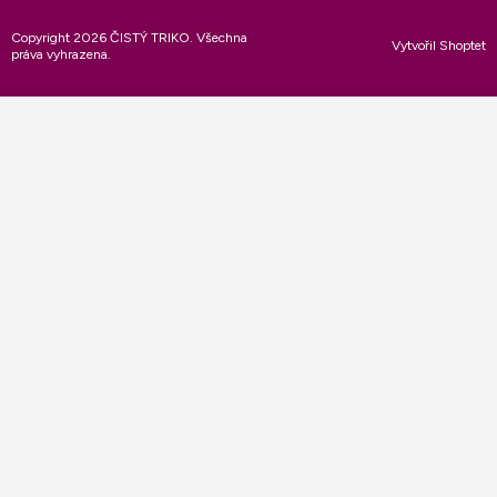
Copyright 2026
ČISTÝ TRIKO
. Všechna
Vytvořil Shoptet
práva vyhrazena.