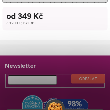
od
349 Kč
od
288 Kč
bez DPH
Měrná cena:
Z
á
p
a
t
í