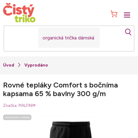
Přejít
na
NÁK
obsah
KOŠ
Vyprodáno
Rovné tepláky Comfort s bočníma
kapsama 65 % bavlny 300 g/m
Značka:
MALFINI®
UKONČENÁ VÝROBA